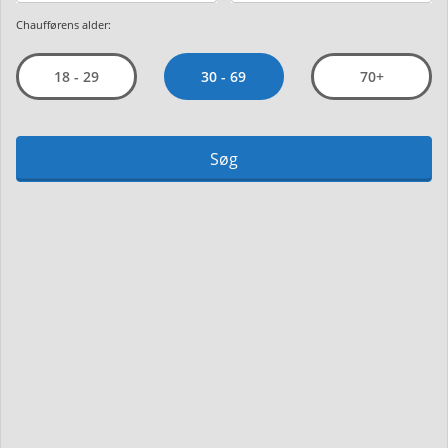
Chaufførens alder:
30 - 69
18 - 29
70+
Søg