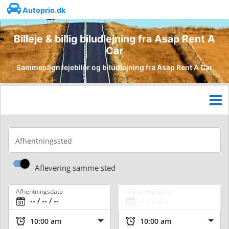
Autoprio.dk
Billeje & billig biludlejning fra Asap Rent A
Car
Sammenlign lejebiler og biludlejning fra Asap Rent A Car
Afhentningssted
Aflevering samme sted
Afhentningsdato
Afleveringsdato