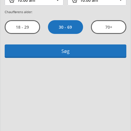
Chaufførens alder:
30 - 69
18 - 29
70+
Søg