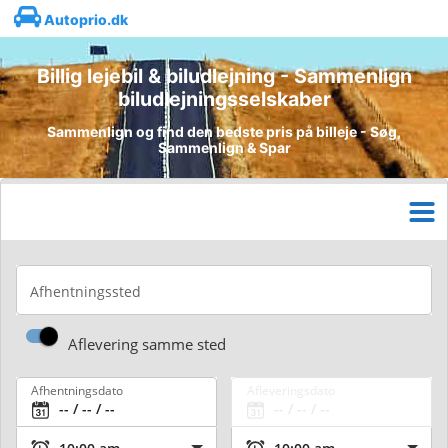
Autoprio.dk
Billig lejebil & biludlejning - Sammenlign
biludlejningsselskaber
Sammenlign og find den bedste pris på billeje - Søg,
Sammenlign & Spar
Afhentningssted
Aflevering samme sted
Afhentningsdato
Afleveringsdato