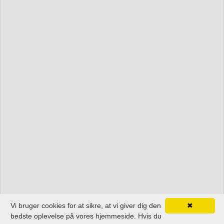
Vi bruger cookies for at sikre, at vi giver dig den
✖
bedste oplevelse på vores hjemmeside. Hvis du