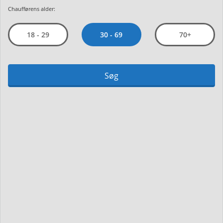
Chaufførens alder:
30 - 69
18 - 29
70+
Søg