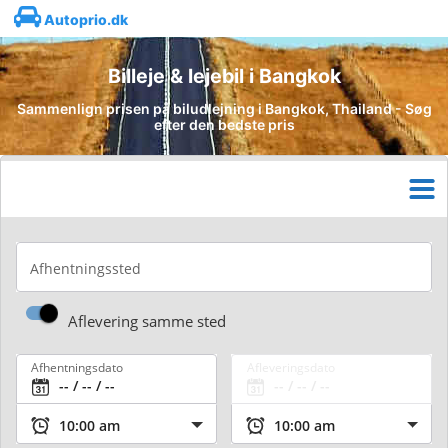
Autoprio.dk
Billeje & lejebil i Bangkok
Sammenlign prisen på biludlejning i Bangkok, Thailand - Søg
efter den bedste pris
Afhentningssted
Aflevering samme sted
Afhentningsdato
Afleveringsdato