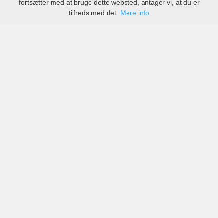
fortsætter med at bruge dette websted, antager vi, at du er
tilfreds med det.
Mere info
Priser fra kendte biludlejningsfirmaer, men også små
lokale i Bangkok