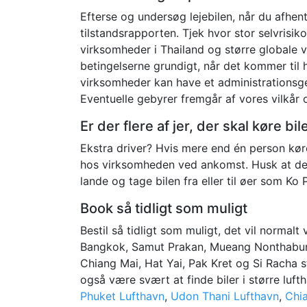
Efterse og undersøg lejebilen, når du afhent
tilstandsrapporten. Tjek hvor stor selvrisiko
virksomheder i Thailand og større globale v
betingelserne grundigt, når det kommer til 
virksomheder kan have et administrationsge
Eventuelle gebyrer fremgår af vores vilkår 
Er der flere af jer, der skal køre b
Ekstra driver? Hvis mere end én person køre
hos virksomheden ved ankomst. Husk at der 
lande og tage bilen fra eller til øer som K
Book så tidligt som muligt
Bestil så tidligt som muligt, det vil normalt
Bangkok, Samut Prakan, Mueang Nonthaburi
Chiang Mai, Hat Yai, Pak Kret og Si Racha st
også være svært at finde biler i større lu
Phuket Lufthavn
,
Udon Thani Lufthavn
,
Chi