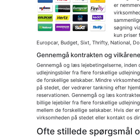
er nemmere
virksomhede
sammenlign
søgning vi
kun priser 
Europcar, Budget, Sixt, Thrifty, National, 
Gennemgå kontrakten og vilkåren
Gennemgå og læs lejebetingelserne, inden du 
udlejningsbiler fra flere forskellige udlejni
de forskellige selskaber. Mindre virksomhed
på stedet, der vedrører tankning efter hje
reservationen. Gennemgå og læs kontrakten, 
billige lejebiler fra flere forskellige udlejn
mellem de forskellige selskaber. Hvis der er
virksomheden på stedet eller kontakt os dir
Ofte stillede spørgsmål o