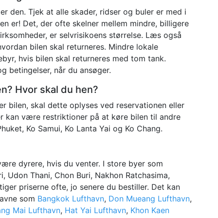
er den. Tjek at alle skader, ridser og buler er med i
en er! Det, der ofte skelner mellem mindre, billigere
irksomheder, er selvrisikoens størrelse. Læs også
hvordan bilen skal returneres. Mindre lokale
byr, hvis bilen skal returneres med tom tank.
og betingelser, når du ansøger.
ilen? Hvor skal du hen?
r bilen, skal dette oplyses ved reservationen eller
kan være restriktioner på at køre bilen til andre
o Phuket, Ko Samui, Ko Lanta Yai og Ko Chang.
 være dyrere, hvis du venter. I store byer som
, Udon Thani, Chon Buri, Nakhon Ratchasima,
iger priserne ofte, jo senere du bestiller. Det kan
fthavne som
Bangkok Lufthavn
,
Don Mueang Lufthavn
,
ang Mai Lufthavn
,
Hat Yai Lufthavn
,
Khon Kaen