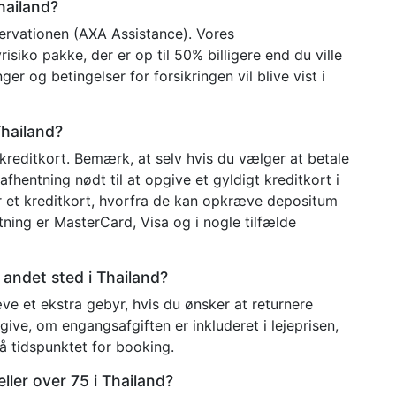
Thailand?
eservationen (AXA Assistance). Vores
isiko pakke, der er op til 50% billigere end du ville
er og betingelser for forsikringen vil blive vist i
Thailand?
kreditkort. Bemærk, at selv hvis du vælger at betale
afhentning nødt til at opgive et gyldigt kreditkort i
r et kreditkort, hvorfra de kan opkræve depositum
tning er MasterCard, Visa og i nogle tilfælde
 andet sted i Thailand?
ræve et ekstra gebyr, hvis du ønsker at returnere
ngive, om engangsafgiften er inkluderet i lejeprisen,
å tidspunktet for booking.
eller over 75 i Thailand?