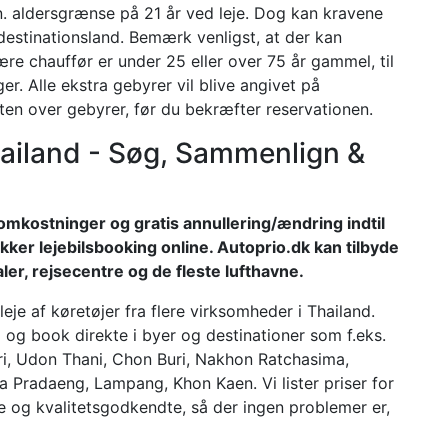
in. aldersgrænse på 21 år ved leje. Dog kan kravene
destinationsland. Bemærk venligst, at der kan
ære chauffør er under 25 eller over 75 år gammel, til
r. Alle ekstra gebyrer vil blive angivet på
ten over gebyrer, før du bekræfter reservationen.
Thailand - Søg, Sammenlign &
te omkostninger og gratis annullering/ændring indtil
kker lejebilsbooking online. Autoprio.dk kan tilbyde
aler, rejsecentre og de fleste lufthavne.
je af køretøjer fra flere virksomheder i Thailand.
d og book direkte i byer og destinationer som f.eks.
, Udon Thani, Chon Buri, Nakhon Ratchasima,
ra Pradaeng, Lampang, Khon Kaen. Vi lister priser for
re og kvalitetsgodkendte, så der ingen problemer er,