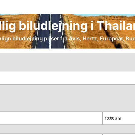
llig biludlejning i Thail
lign biludlejning priser fra Avis, Hertz, Europcar, Budg