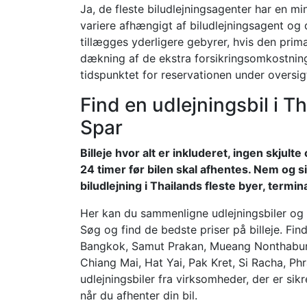
Ja, de fleste biludlejningsagenter har en m
variere afhængigt af biludlejningsagent og 
tillægges yderligere gebyrer, hvis den prim
dækning af de ekstra forsikringsomkostninge
tidspunktet for reservationen under oversig
Find en udlejningsbil i 
Spar
Billeje hvor alt er inkluderet, ingen skjul
24 timer før bilen skal afhentes. Nem og si
biludlejning i Thailands fleste byer, termin
Her kan du sammenligne udlejningsbiler og le
Søg og find de bedste priser på billeje. Fin
Bangkok, Samut Prakan, Mueang Nonthaburi
Chiang Mai, Hat Yai, Pak Kret, Si Racha, Ph
udlejningsbiler fra virksomheder, der er sik
når du afhenter din bil.