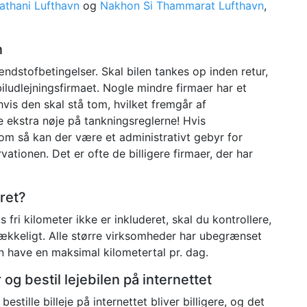
athani Lufthavn
og
Nakhon Si Thammarat Lufthavn
,
n
ndstofbetingelser. Skal bilen tankes op inden retur,
iludlejningsfirmaet. Nogle mindre firmaer har et
hvis den skal stå tom, hvilket fremgår af
Se ekstra nøje på tankningsreglerne! Hvis
om så kan der være et administrativt gebyr for
ationen. Det er ofte de billigere firmaer, der har
eret?
is fri kilometer ikke er inkluderet, skal du kontrollere,
strækkeligt. Alle større virksomheder har ubegrænset
n have en maksimal kilometertal pr. dag.
og bestil lejebilen på internettet
bestille billeje på internettet bliver billigere, og det