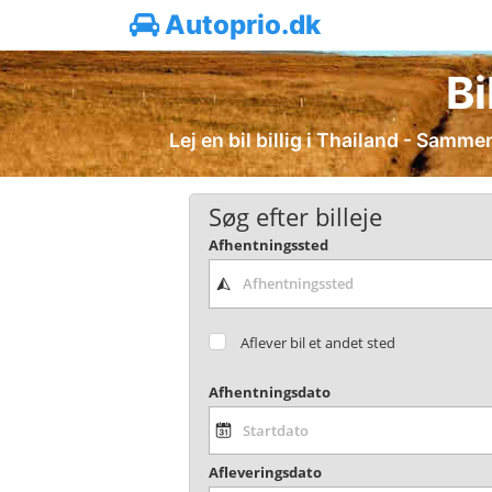
Autoprio.dk
Bi
Lej en bil billig i Thailand - Sammen
Søg efter billeje
Afhentningssted
Aflever bil et andet sted
Afhentningsdato
Afleveringsdato