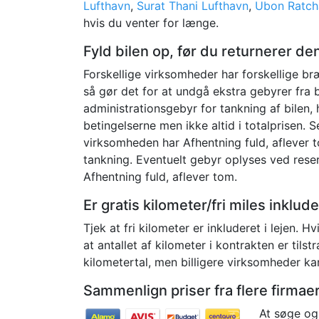
Lufthavn
,
Surat Thani Lufthavn
,
Ubon Ratch
hvis du venter for længe.
Fyld bilen op, før du returnerer de
Forskellige virksomheder har forskellige bræ
så gør det for at undgå ekstra gebyrer fra b
administrationsgebyr for tankning af bilen, 
betingelserne men ikke altid i totalprisen. 
virksomheden har Afhentning fuld, aflever t
tankning. Eventuelt gebyr oplyses ved reserv
Afhentning fuld, aflever tom.
Er gratis kilometer/fri miles inklud
Tjek at fri kilometer er inkluderet i lejen. Hv
at antallet af kilometer i kontrakten er til
kilometertal, men billigere virksomheder ka
Sammenlign priser fra flere firmaer 
At søge og 