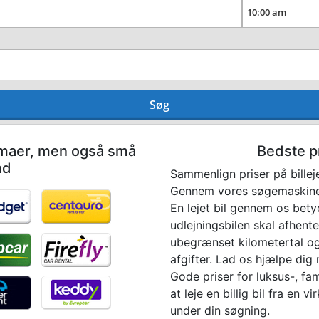
Søg
irmaer, men også små
Bedste pr
nd
Sammenlign priser på billej
Gennem vores søgemaskine b
En lejet bil gennem os bety
udlejningsbilen skal afhentes
ubegrænset kilometertal og 
afgifter. Lad os hjælpe dig 
Gode priser for luksus-, fa
at leje en billig bil fra en
under din søgning.