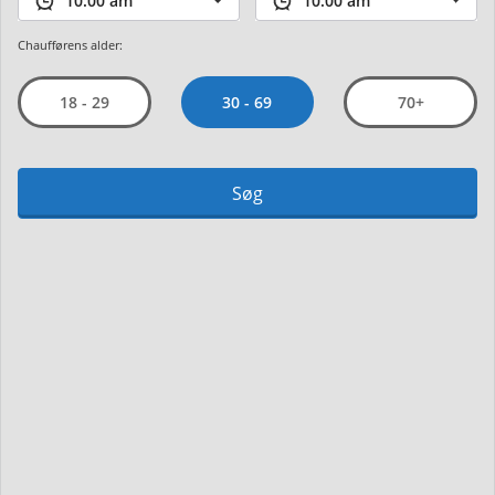
Chaufførens alder:
30 - 69
18 - 29
70+
Søg