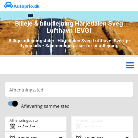
Autoprio.dk
Billeje & biludlejning Härjedalen Sveg
Lufthavn (EVG)
Billige udlejningsbiler i Härjedalen Sveg Lufthavn, Sverige
flyveplads - Sammenlign priser for biludlejning
Afhentningssted
Aflevering samme sted
Afhentningsdato
Afleveringsdato