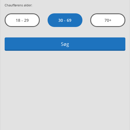
Chaufførens alder:
30 - 69
18 - 29
70+
Søg