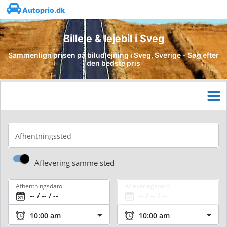
Autoprio.dk
Billeje & lejebil i Sveg
Sammenlign prisen på biludlejning i Sveg, Sverige - Søg efter
den bedste pris
Afhentningssted
Aflevering samme sted
Afhentningsdato
Afleveringsdato