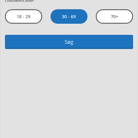
Chaufførens alder:
30 - 69
18 - 29
70+
Søg