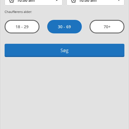
Chaufførens alder:
30 - 69
18 - 29
70+
Søg