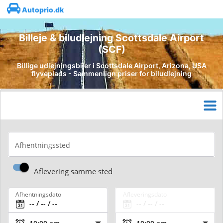
Autoprio.dk
Billeje & biludlejning Scottsdale Airport
(SCF)
Billige udlejningsbiler i Scottsdale Airport, Arizona, USA
flyveplads - Sammenlign priser for biludlejning
Afhentningssted
Aflevering samme sted
Afhentningsdato
Afleveringsdato