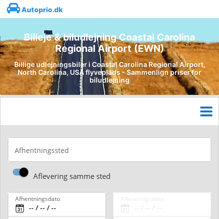
Autoprio.dk
Billeje & biludlejning Coastal Carolina
Regional Airport (EWN)
Billige udlejningsbiler i Coastal Carolina Regional Airport,
North Carolina, USA flyveplads - Sammenlign priser for
biludlejning
Afhentningssted
Aflevering samme sted
Afhentningsdato
Afleveringsdato