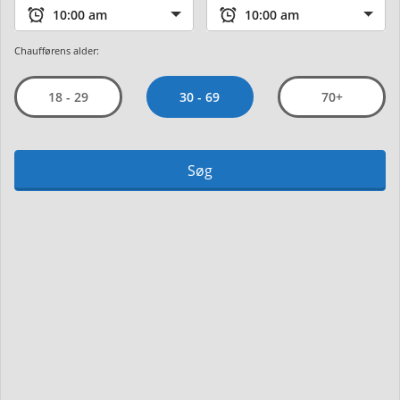
Chaufførens alder:
30 - 69
18 - 29
70+
Søg