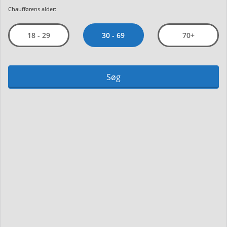
Chaufførens alder:
30 - 69
18 - 29
70+
Søg