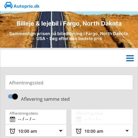
Autoprio.dk
Billeje & lejebil i Fargo, North Dakota
Sammenlign prisen på biludlejning i Fargo, North Dakota,
USA - Søg efter den bedste pris
Afhentningssted
Aflevering samme sted
Afhentningsdato
Afleveringsdato