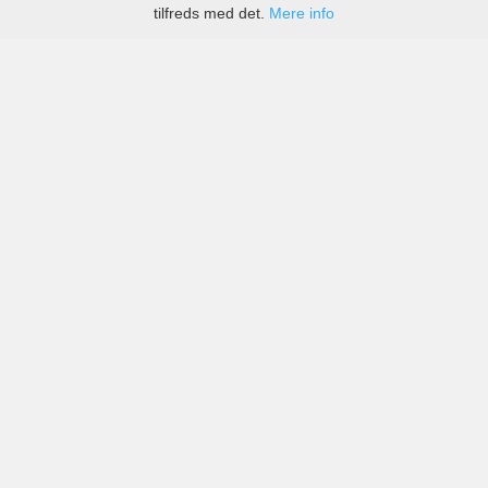
tilfreds med det.
Mere info
Priser fra kendte biludlejningsfirmaer, men også små
lokale i Fargo