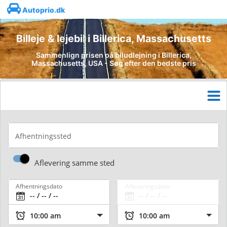
Autoprio.dk
Billeje & lejebil i Billerica, Massachusetts
Sammenlign prisen på biludlejning i Billerica,
Massachusetts, USA - Søg efter den bedste pris
Afhentningssted
Aflevering samme sted
Afhentningsdato
Afleveringsdato