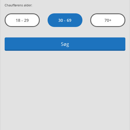
Chaufførens alder:
30 - 69
18 - 29
70+
Søg