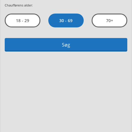
Chaufførens alder:
30 - 69
18 - 29
70+
Søg