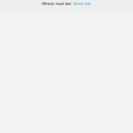
tilfreds med det.
Mere info
Priser fra kendte biludlejningsfirmaer, men også små
lokale i Győr