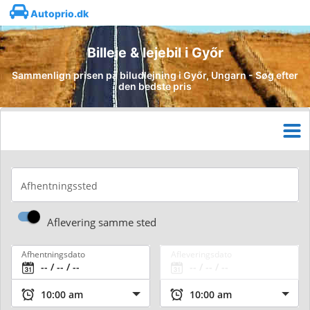
Autoprio.dk
Billeje & lejebil i Győr
Sammenlign prisen på biludlejning i Győr, Ungarn - Søg efter
den bedste pris
Afhentningssted
Aflevering samme sted
Afhentningsdato
Afleveringsdato