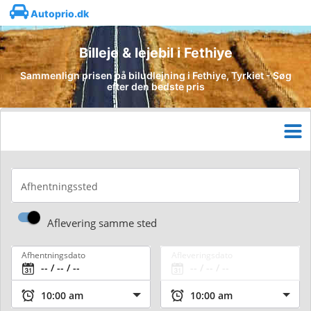
Autoprio.dk
Billeje & lejebil i Fethiye
Sammenlign prisen på biludlejning i Fethiye, Tyrkiet - Søg
efter den bedste pris
Afhentningssted
Aflevering samme sted
Afhentningsdato
Afleveringsdato