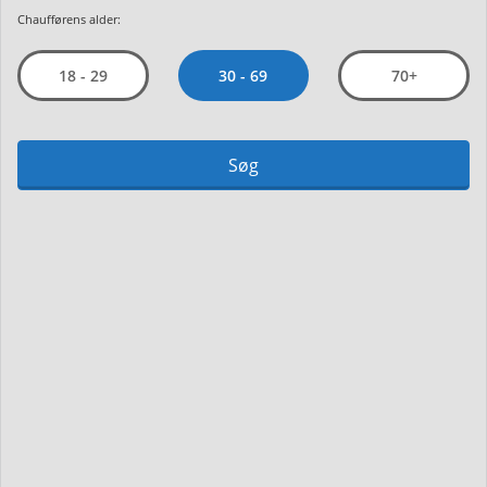
Chaufførens alder:
30 - 69
18 - 29
70+
Søg