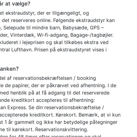
år at vælge?
t ekstraudstyr, der er tilgængeligt, og
 det reserveres online. Følgende ekstraudstyr kan
de, Selepude til mindre barn, Babysæde, GPS –
æder, Vinterdæk, Wi-fi-adgang, Bagage-/tagbøjler.
luderet i lejeprisen og skal tilkøbes ekstra ved
tral Lufthavn. Prisen på ekstraudstyret vises i
kranken?
 del af reservationsbekræftelsen / booking
e de papirer, der er påkrævet ved afhentning. I de
med henblik på at få adgang til det reserverede
ende kreditkort accepteres til afhentning:
can Express. Se din reservationsbekræftelse /
 accepterede kreditkort. Kørekort. Bemærk, at vi kun
st 1 år gammelt og ikke har betydelige påtegninger
 til kørekort. Reservationskvittering.
nden for 48 timer efter reservationen og skal