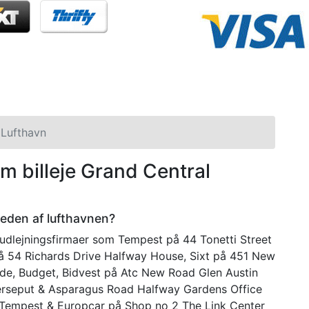
 Lufthavn
om billeje Grand Central
rheden af lufthavnen?
ludlejningsfirmaer som Tempest på 44 Tonetti Street
 54 Richards Drive Halfway House, Sixt på 451 New
ide, Budget, Bidvest på Atc New Road Glen Austin
Verseput & Asparagus Road Halfway Gardens Office
 Tempest & Europcar på Shop no 2 The Link Center