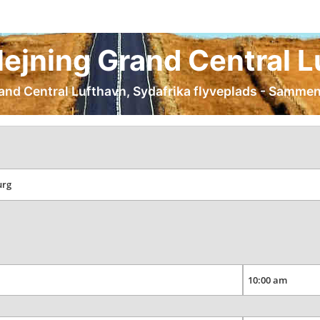
udlejning Grand Central 
Grand Central Lufthavn, Sydafrika flyveplads - Sammenl