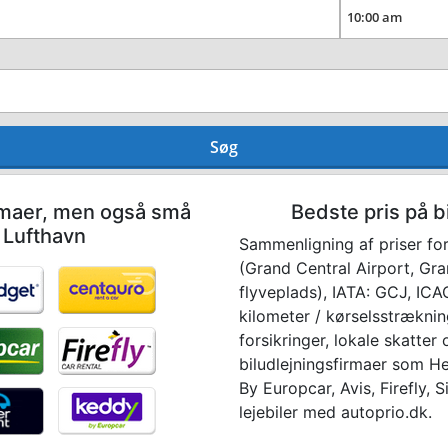
Søg
irmaer, men også små
Bedste pris på b
l Lufthavn
Sammenligning af priser for
(Grand Central Airport, Gra
flyveplads), IATA: GCJ, ICAO
kilometer / kørselsstræknin
forsikringer, lokale skatter
biludlejningsfirmaer som He
By Europcar, Avis, Firefly, 
lejebiler med autoprio.dk.