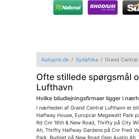
Autoprio.dk
Sydafrika
Grand Central
Ofte stillede spørgsmål 
Lufthavn
Hvilke biludlejningsfirmaer ligger i næ
I nærheden af Grand Central Lufthavn er bi
Halfway House, Europcar Megawatt Park på
Rd Cnr 16th & New Road, Thrifty på City W
Ah, Thrifty Halfway Gardens på Cnr Fred 
Park, Budget på New Road Glen Austin Ah,