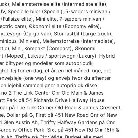
uck), Mellemstørrelse elite (Intermediate elite),
, Specielle biler (Special), 5-sæders minivan /
(Fullsize elite), Mini elite, 7-sæders minivan /
lectric cars), Økonomi elite (Economy elite),
yttevogn (Cargo van), Stor lastbil (Large truck),
 minibus (Minivan), Mellemstørrelse (Intermediate),
Exotic), Mini, Kompakt (Compact), Økonomi
rt (Moped), Luksus / sportsvogn (Luxury), Hybrid
 er biltyper og modeller som autoprio.dk
t, lej for en dag, et år, en hel måned, uge, det
envejsleje (one way) og envejs hvor du afhenter
r en lejebil sammenligner autoprio.dk disse
no 2 The Link Center Cnr Old Main & James
t Park på 54 Richards Drive Halfway House,
car på The Link Corner Old Road & James Crescent,
e, Dollar på G, First på 451 New Road Cnr of New
 Glen Austin Ah, Thrifty Halfway Gardens på Cnr
rdens Office Park, Sixt på 451 New Rd Cnr 16th &
n Ah, Thrifty på City Wide, Budget alle med