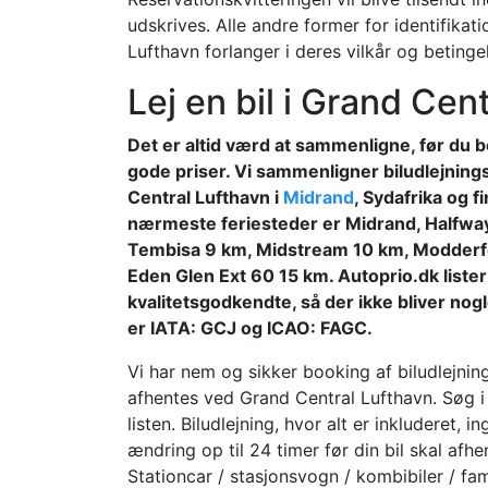
udskrives. Alle andre former for identifika
Lufthavn forlanger i deres vilkår og betinge
Lej en bil i Grand Cen
Det er altid værd at sammenligne, før du b
gode priser. Vi sammenligner biludlejnings
Central Lufthavn i
Midrand
, Sydafrika og f
nærmeste feriesteder er Midrand, Halfway
Tembisa 9 km, Midstream 10 km, Modderfo
Eden Glen Ext 60 15 km. Autoprio.dk lister
kvalitetsgodkendte, så der ikke bliver n
er IATA: GCJ og ICAO: FAGC.
Vi har nem og sikker booking af biludlejning
afhentes ved Grand Central Lufthavn. Søg i 
listen. Biludlejning, hvor alt er inkluderet, 
ændring op til 24 timer før din bil skal afh
Stationcar / stasjonsvogn / kombibiler / fam