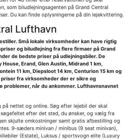
tion, som biludlejningsagenten på Grand Central
lser. Du kan finde oplysningerne på din lejekvittering.
tral Lufthavn
estiller. Små lokale virksomheder kan have rigtig
priser og biludlejning fra flere firmaer på Grand
inder de bedste priser på udlejningsbiler. De
 House, Erand, Glen Austin, Midrand 1 km,
ntein 11 km, Diepsloot 14 km, Centurion 15 km og
 priser fra virksomheder der er sikre og
ogle problemer, når du ankommer. Lufthavnsnavnet
 på nettet og online. Søg efter lejebil der skal
søgefeltet efter det sted, du ønsker, og vælg fra
ingen skjulte omkostninger samt gratis afbestilling og
entes. 9-sæders minivan / minibus (9 seat minivan),
iliebiler (Estate), Luksus / sportsvogn elite (Luxury