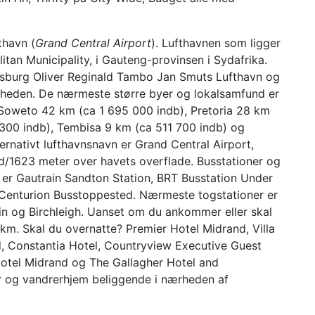
thavn (
Grand Central Airport
). Lufthavnen som ligger
an Municipality, i Gauteng-provinsen i Sydafrika.
esburg Oliver Reginald Tambo Jan Smuts Lufthavn og
ærheden. De nærmeste større byer og lokalsamfund er
Soweto 42 km (ca 1 695 000 indb), Pretoria 28 km
 300 indb), Tembisa 9 km (ca 511 700 indb) og
ernativt lufthavnsnavn er Grand Central Airport,
od/1623 meter over havets overflade. Busstationer og
 er Gautrain Sandton Station, BRT Busstation Under
 Centurion Busstoppested. Nærmeste togstationer er
tein og Birchleigh. Uanset om du ankommer eller skal
 km. Skal du overnatte? Premier Hotel Midrand, Villa
nd, Constantia Hotel, Countryview Executive Guest
otel Midrand og The Gallagher Hotel and
 og vandrerhjem beliggende i nærheden af ​​