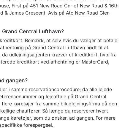
use, First på 451 New Road Cnr of New Road & 16th
ad & James Crescent, Avis på Atc New Road Glen
å Grand Central Lufthavn?
kreditkort. Bemærk, at selv hvis du vælger at betale
 afhentning på Grand Central Lufthavn nødt til at
n, da udlejningsagenten kræver et kreditkort, hvorfra
terede kreditkort ved afhentning er MasterCard,
 ad gangen?
jer i samme reservationsprocedure, da alle lejede
 referencenummer og lejeaftale på Grand Central
 flere køretøjer fra samme biludlejningsfirma på den
kellige chauffører. Så længe du reserverer hvert
mange køretøjer, som du ønsker, ad gangen. For mere
pecifikke forespørgsel.