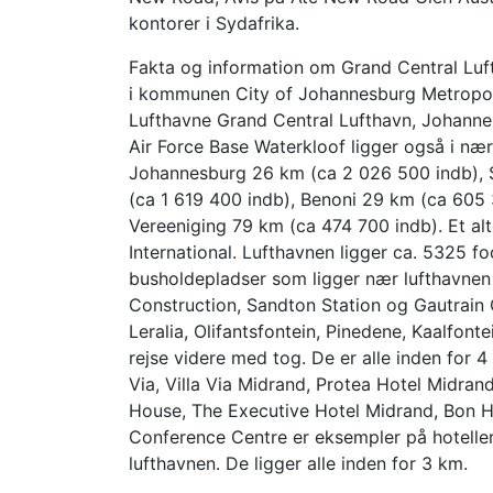
kontorer i Sydafrika.
Fakta og information om Grand Central Luf
i kommunen City of Johannesburg Metropolit
Lufthavne Grand Central Lufthavn, Johann
Air Force Base Waterkloof ligger også i n
Johannesburg 26 km (ca 2 026 500 indb), 
(ca 1 619 400 indb), Benoni 29 km (ca 605
Vereeniging 79 km (ca 474 700 indb). Et alt
International. Lufthavnen ligger ca. 5325 f
busholdepladser som ligger nær lufthavnen
Construction, Sandton Station og Gautrain
Leralia, Olifantsfontein, Pinedene, Kaalfon
rejse videre med tog. De er alle inden for 4
Via, Villa Via Midrand, Protea Hotel Midra
House, The Executive Hotel Midrand, Bon H
Conference Centre er eksempler på hoteller
lufthavnen. De ligger alle inden for 3 km.