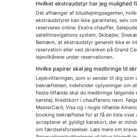
Hvilket ekstraudstyr har jeg mulighed f
Det afhænger af biludlejningsagenten, hvilke
ekstraudstyret kan ikke garanteres, selv om
reserveres online: Ekstra chauffør, Selepu
satellitnavigations system, Skibøjler, Snek
Bemærk, at ekstraudstyr generelt ikke er ink
reservation eller ved skranken på Grand Cen
lejevilkårene under reservationen.
Hvilke papirer skal jeg medbringe til s
Lejekvitteringen, som vi sender til dig som
bekræftelsen, indeholder oplysninger om all
fleste tilfælde skal du medbringe følgende 
køretøj: Kreditkort i chaufførens navn. Følg
MasterCard, Visa og i nogle tilfælde Ameri
booking bekræftelse for at få en liste over
accepterer et gyldigt kørekort, der er mind
om færdselsforseelser. Læs mere om kravene
Reservationskvitteringen vil blive tilsendt i