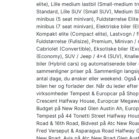
elite), Lille medium lastbil (Small-medium tr
Standard, Lille SUV (Small SUV), Medium SUV
minibus (5 seat minivan), Fuldstørrelse Elite 
minibus (7 seat minivan), Elektriske biler (E
Kompakt elite (Compact elite), Lastvogn / fl
Fuldstørrelse (Fullsize), Premium, Minivan /
Cabriolet (Convertible), Eksotiske biler (
(Economy), SUV / Jeep / 4×4 (SUV), Knalle
biler (Hybrid cars) og automatiserede biler
sammenligner priser på. Sammenlign langsigte
antal dage, du ønsker eller weekend. Også 
bilen her og forlader der. Når du leder efte
virksomheder Tempest & Europcar på Shop 
Crescent Halfway House, Europcar Megawat
Budget på New Road Glen Austin Ah, Europ
Tempest på 44 Tonetti Street Halfway Hous
Road & 16th Road, Bidvest på Atc New Road
Fred Verseput & Asparagus Road Halfway Ga
New Road, Avis på Atc New Road Glen Austi