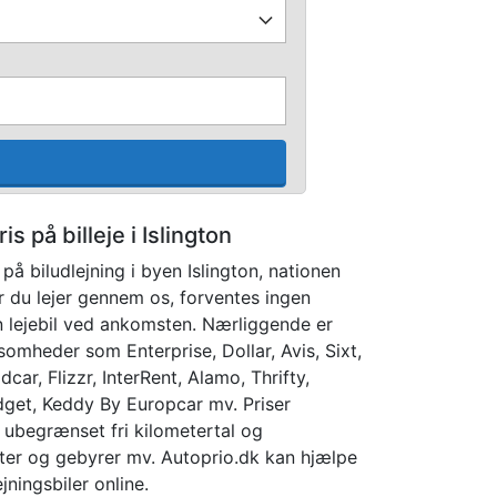
is på billeje i Islington
å biludlejning i byen Islington, nationen
r du lejer gennem os, forventes ingen
n lejebil ved ankomsten. Nærliggende er
somheder som Enterprise, Dollar, Avis, Sixt,
car, Flizzr, InterRent, Alamo, Thrifty,
udget, Keddy By Europcar mv. Priser
, ubegrænset fri kilometertal og
atter og gebyrer mv. Autoprio.dk kan hjælpe
jningsbiler online.