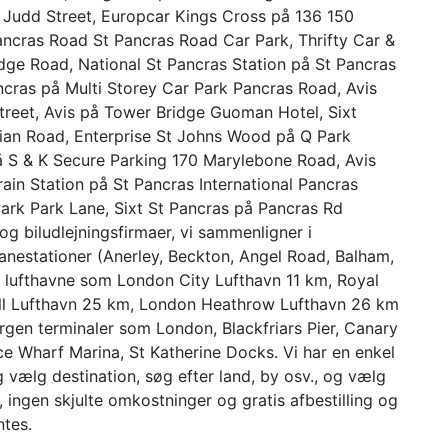
4 Judd Street, Europcar Kings Cross på 136 150
ancras Road St Pancras Road Car Park, Thrifty Car &
dge Road, National St Pancras Station på St Pancras
ncras på Multi Storey Car Park Pancras Road, Avis
treet, Avis på Tower Bridge Guoman Hotel, Sixt
ian Road, Enterprise St Johns Wood på Q Park
å S & K Secure Parking 170 Marylebone Road, Avis
ain Station på St Pancras International Pancras
ark Park Lane, Sixt St Pancras på Pancras Rd
g biludlejningsfirmaer, vi sammenligner i
nbanestationer (Anerley, Beckton, Angel Road, Balham,
g lufthavne som London City Lufthavn 11 km, Royal
ill Lufthavn 25 km, London Heathrow Lufthavn 26 km
gen terminaler som London, Blackfriars Pier, Canary
Ice Wharf Marina, St Katherine Docks. Vi har en enkel
g vælg destination, søg efter land, by osv., og vælg
et, ingen skjulte omkostninger og gratis afbestilling og
ntes.