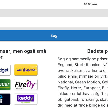
Søg
irmaer, men også små
Bedste pr
on
Søg og sammenligne priser p
England, Storbritannien. Nå
overraskelser at afhente di
biludlejningsfirmaer og virk
National, Green Motion, Gold
Firefly, Hertz, Europcar, B
inkluderer lufthavnsafgifter
obligatorisk forsikring, sk
dig med at finde billige udle