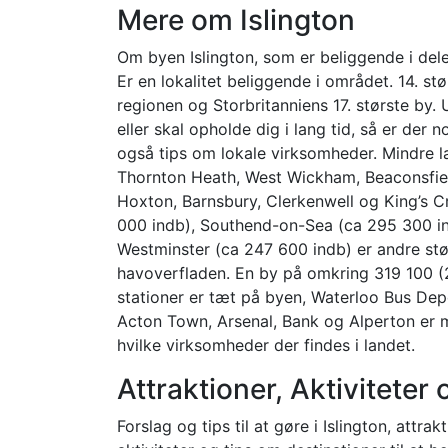
Mere om Islington
Om byen Islington, som er beliggende i del
Er en lokalitet beliggende i området. 14. st
regionen og Storbritanniens 17. største by.
eller skal opholde dig i lang tid, så er der
også tips om lokale virksomheder. Mindre l
Thornton Heath, West Wickham, Beaconsfield
Hoxton, Barnsbury, Clerkenwell og King’s C
000 indb), Southend-on-Sea (ca 295 300 in
Westminster (ca 247 600 indb) er andre stør
havoverfladen. En by på omkring 319 100 (
stationer er tæt på byen, Waterloo Bus Depo
Acton Town, Arsenal, Bank og Alperton er
hvilke virksomheder der findes i landet.
Attraktioner, Aktivitete
Forslag og tips til at gøre i Islington, attra