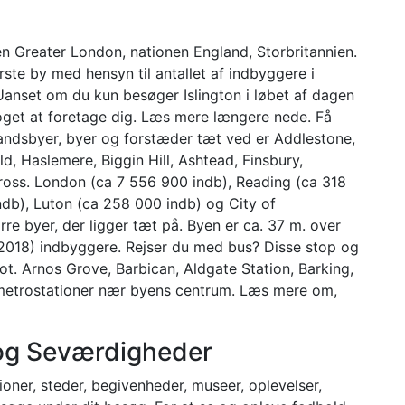
en Greater London, nationen England, Storbritannien.
ørste by med hensyn til antallet af indbyggere i
 Uanset om du kun besøger Islington i løbet af dagen
 noget at foretage dig. Læs mere længere nede. Få
andsbyer, byer og forstæder tæt ved er Addlestone,
, Haslemere, Biggin Hill, Ashtead, Finsbury,
ross. London (ca 7 556 900 indb), Reading (ca 318
db), Luton (ca 258 000 indb) og City of
re byer, der ligger tæt på. Byen er ca. 37 m. over
2018) indbyggere. Rejser du med bus? Disse stop og
t. Arnos Grove, Barbican, Aldgate Station, Barking,
 metrostationer nær byens centrum. Læs mere om,
r og Seværdigheder
ktioner, steder, begivenheder, museer, oplevelser,