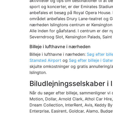
aktiviteter og tips om destinationer til at 
sport og koncerter, er der Emirates Stadium
anbefales et besøg på Royal Opera House. Hv
området anbefales Drury Lane-teatret og Gl
nærheden Islingtons centrum er Kensington
Alle inden for gåafstand. I centrum er der 
Severndroog Slot, Kensington Palads, Sain
Billeje i lufthavne i nærheden
Billeje i lufthavne i nærheden:
Søg efter bil
Stansted Airport
og
Søg efter billeje i Gatw
skjulte omkostninger og gratis annullering/æ
Islington.
Biludlejningsselskaber i 
Når du søger efter billeje, sammenligner vi 
Motion, Dollar, Arnold Clark, Athol Car Hire
Dream Collection, InterRent, Avis, Keddy By E
Enterprise, Easirent, Goldcar, Alamo, Budget