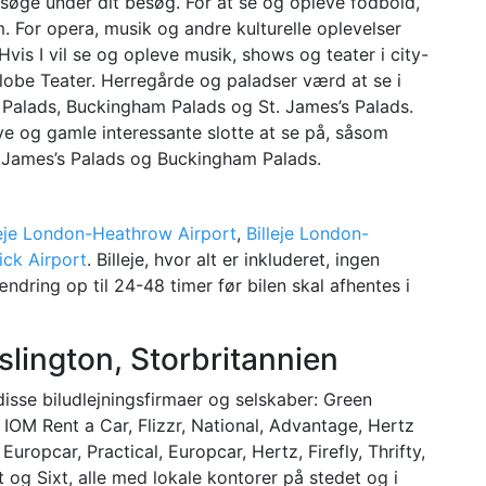
besøge under dit besøg. For at se og opleve fodbold,
. For opera, musik og andre kulturelle oplevelser
is I vil se og opleve musik, shows og teater i city-
obe Teater. Herregårde og paladser værd at se i
 Palads, Buckingham Palads og St. James’s Palads.
nye og gamle interessante slotte at se på, såsom
t James’s Palads og Buckingham Palads.
leje London-Heathrow Airport
,
Billeje London-
ick Airport
. Billeje, hvor alt er inkluderet, ingen
ndring op til 24-48 timer før bilen skal afhentes i
Islington, Storbritannien
disse biludlejningsfirmaer og selskaber: Green
, IOM Rent a Car, Flizzr, National, Advantage, Hertz
uropcar, Practical, Europcar, Hertz, Firefly, Thrifty,
 og Sixt, alle med lokale kontorer på stedet og i