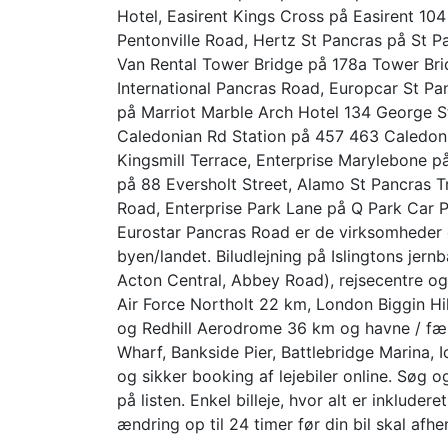
Hotel, Easirent Kings Cross på Easirent 10
Pentonville Road, Hertz St Pancras på St P
Van Rental Tower Bridge på 178a Tower Bri
International Pancras Road, Europcar St Pa
på Marriot Marble Arch Hotel 134 George S
Caledonian Rd Station på 457 463 Caledon
Kingsmill Terrace, Enterprise Marylebone p
på 88 Eversholt Street, Alamo St Pancras Tr
Road, Enterprise Park Lane på Q Park Car P
Eurostar Pancras Road er de virksomheder o
byen/landet. Biludlejning på Islingtons jer
Acton Central, Abbey Road), rejsecentre o
Air Force Northolt 22 km, London Biggin H
og Redhill Aerodrome 36 km og havne / fær
Wharf, Bankside Pier, Battlebridge Marina, 
og sikker booking af lejebiler online. Søg o
på listen. Enkel billeje, hvor alt er inkluder
ændring op til 24 timer før din bil skal afhe