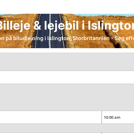
Billeje & lejebil i Islingto
 på biludlejning i Islington, Storbritannien - Søg eft