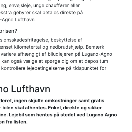
g, envejsleje, unge chauffører eller
kstra gebyrer skal betales direkte på
o-Agno Lufthavn.
eprisen?
lisionsskadesfritagelse, beskyttelse af
grænset kilometertal og nedbrudshjælp. Bemærk
 variere afhængigt af biludlejeren på Lugano-Agno
en kan også vælge at spørge dig om et depositum
 kontrollere lejebetingelserne på tidspunktet for
gno Lufthavn
kluderet, ingen skjulte omkostninger samt gratis
ør bilen skal afhentes. Enkel, direkte og sikker
nline. Lejebil som hentes på stedet ved Lugano Agno
n fra listen.