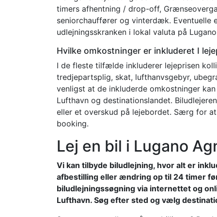
timers afhentning / drop-off, Grænseovergan
seniorchauffører og vinterdæk. Eventuelle e
udlejningsskranken i lokal valuta på Lugan
Hvilke omkostninger er inkluderet I lej
I de fleste tilfælde inkluderer lejeprisen kol
tredjepartsplig, skat, lufthanvsgebyr, ube
venligst at de inkluderde omkostninger kan
Lufthavn og destinationslandet. Biludlejer
eller et overskud på lejebordet. Særg for at
booking.
Lej en bil i Lugano A
Vi kan tilbyde biludlejning, hvor alt er in
afbestilling eller ændring op til 24 timer f
biludlejningssøgning via internettet og o
Lufthavn. Søg efter sted og vælg destinatio