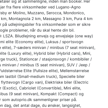
 betaler sig at sammenligne, inden man booker. Her
tøjer fra flere virksomheder ved Lugano-Agno
dsby er Molino, Muzzano, Serocca, Mondonico,
2 km, Montagnola 2 km, Massagno 3 km, Pura 4 km
r på udlejningsbiler fra virksomheder som er sikre
ogle problemer, når du skal hente din bil.
 LSZA. Biludlejning envejs og envejsleje (one way)
i elite (Economy elite), Luksus / sportsvogn
e elite), 7-sæders minivan / minibus (7 seat minivan),
e (Luxury elite), Hybrid biler (Hybrid cars), Mini,
rge truck), Stationcar / stasjonsvogn / kombibiler /
 minivan / minibus (5 seat minivan), SUV / Jeep /
ldstørrelse Elite (Fullsize elite), Mellemstørrelse
um lastbil (Small-medium truck), Specielle biler
flyttevogn (Cargo van), Elektriske biler (Electric
r (Exotic), Cabriolet (Convertible), Mini elite,
ibus (9 seat minivan), Kompakt (Compact) og
er som autoprio.dk sammenligner priser på.
n dag, det antal dage, du ønsker, langsigtet,