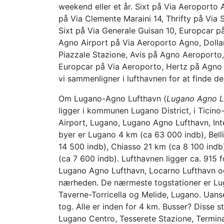
weekend eller et år. Sixt på Via Aeroporto
på Via Clemente Maraini 14, Thrifty på Via 
Sixt på Via Generale Guisan 10, Europcar på
Agno Airport på Via Aeroporto Agno, Dolla
Piazzale Stazione, Avis på Agno Aeroporto,
Europcar på Via Aeroporto, Hertz på Agno 
vi sammenligner i lufthavnen for at finde de
Om Lugano-Agno Lufthavn (
Lugano Agno L
ligger i kommunen Lugano District, i Ticin
Airport, Lugano, Lugano Agno Lufthavn, Inte
byer er Lugano 4 km (ca 63 000 indb), Bel
14 500 indb), Chiasso 21 km (ca 8 100 ind
(ca 7 600 indb). Lufthavnen ligger ca. 915
Lugano Agno Lufthavn, Locarno Lufthavn o
nærheden. De nærmeste togstationer er Lu
Taverne-Torricella og Melide, Lugano. Uan
tog. Alle er inden for 4 km. Busser? Disse s
Lugano Centro, Tesserete Stazione, Termina