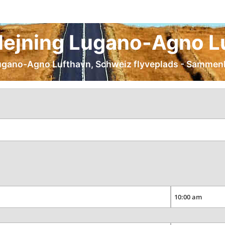
udlejning Lugano-Agno 
 Lugano-Agno Lufthavn, Schweiz flyveplads - Sammenli