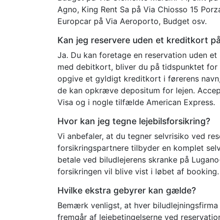
Agno, King Rent Sa på Via Chiosso 15 Porza
Europcar på Via Aeroporto, Budget osv.
Kan jeg reservere uden et kreditkort 
Ja. Du kan foretage en reservation uden et 
med debitkort, bliver du på tidspunktet fo
opgive et gyldigt kreditkort i førerens nav
de kan opkræve depositum for lejen. Accep
Visa og i nogle tilfælde American Express.
Hvor kan jeg tegne lejebilsforsikring?
Vi anbefaler, at du tegner selvrisiko ved r
forsikringspartnere tilbyder en komplet selvr
betale ved biludlejerens skranke på Lugan
forsikringen vil blive vist i løbet af booking.
Hvilke ekstra gebyrer kan gælde?
Bemærk venligst, at hver biludlejningsfirma 
fremgår af lejebetingelserne ved reservatio