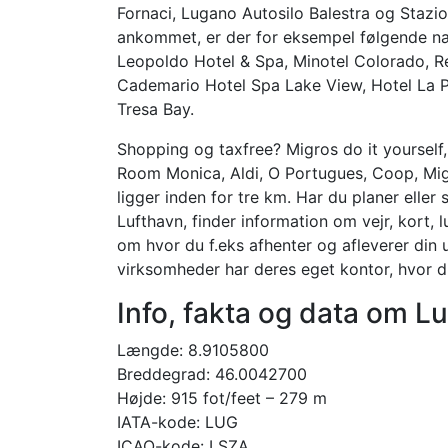
Fornaci, Lugano Autosilo Balestra og Stazion
ankommet, er der for eksempel følgende nær
Leopoldo Hotel & Spa, Minotel Colorado, Re
Cademario Hotel Spa Lake View, Hotel La Pe
Tresa Bay.
Shopping og taxfree? Migros do it yourself,
Room Monica, Aldi, O Portugues, Coop, Migro
ligger inden for tre km. Har du planer eller
Lufthavn, finder information om vejr, kort, 
om hvor du f.eks afhenter og afleverer din u
virksomheder har deres eget kontor, hvor d
Info, fakta og data om 
Længde: 8.9105800
Breddegrad: 46.0042700
Højde: 915 fot/feet – 279 m
IATA-kode: LUG
ICAO-kode: LSZA