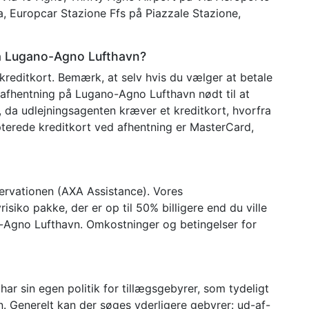
, Europcar Stazione Ffs på Piazzale Stazione,
på Lugano-Agno Lufthavn?
kreditkort. Bemærk, at selv hvis du vælger at betale
r afhentning på Lugano-Agno Lufthavn nødt til at
n, da udlejningsagenten kræver et kreditkort, hvorfra
terede kreditkort ved afhentning er MasterCard,
eservationen (AXA Assistance). Vores
isiko pakke, der er op til 50% billigere end du ville
o-Agno Lufthavn. Omkostninger og betingelser for
har sin egen politik for tillægsgebyrer, som tydeligt
n. Generelt kan der søges yderligere gebyrer: ud-af-