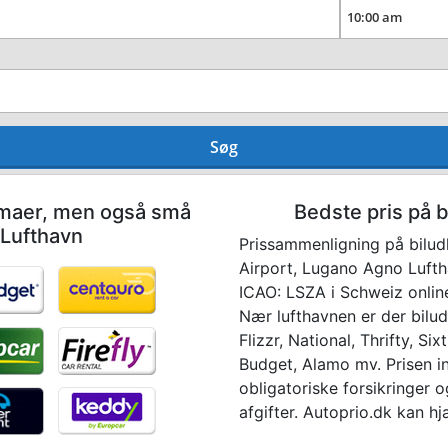
Søg
irmaer, men også små
Bedste pris på b
 Lufthavn
Prissammenligning på bilu
Airport, Lugano Agno Luftha
ICAO: LSZA i Schweiz online
Nær lufthavnen er der bilu
Flizzr, National, Thrifty, Six
Budget, Alamo mv. Prisen in
obligatoriske forsikringer o
afgifter. Autoprio.dk kan hj