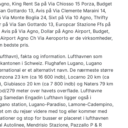
 Agno, King Rent Sa på Via Chiosso 15 Porza, Budget
San Gottardo 13, Avis på Via Clemente Maraini 14,
 Via Monte Boglia 24, Sixt på Via 10 Agno, Thrifty
r på Via San Gottardo 13, Europcar Stazione Ffs på
 Avis på Via Agno, Dollar på Agno Airport, Budget,
Airport Agno Ch Via Aeroporto er de virksomheder,
n bedste pris.
ufthavn
), fakta og information. Lufthavnen som
o-kantonen i Schweiz. Flughafen Lugano, Lugano
rnational er et alternativt navn. De nærmeste større
linzona 23 km (ca 16 600 indb), Locarno 20 km (ca
b), Giubiasco 20 km (ca 7 800 indb) og Naters 79 km
 fod/279 meter over havets overflade. Lufthavne
g Samedan Engadin Lufthavn ligger også i
gano station, Lugano-Paradiso, Lamone-Cadempino,
set om du rejser videre med tog eller kommer med
tationer og stop for busser er placeret i lufthavnen
l Autolinee, Mendrisio Stazione, Pazzallo P & R