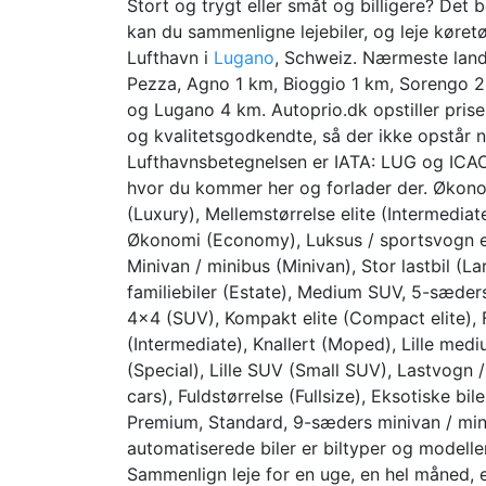
Stort og trygt eller småt og billigere? Det
kan du sammenligne lejebiler, og leje køre
Lufthavn i
Lugano
, Schweiz. Nærmeste lan
Pezza, Agno 1 km, Bioggio 1 km, Sorengo 
og Lugano 4 km. Autoprio.dk opstiller prise
og kvalitetsgodkendte, så der ikke opstår n
Lufthavnsbetegnelsen er IATA: LUG og ICAO:
hvor du kommer her og forlader der. Økonom
(Luxury), Mellemstørrelse elite (Intermediat
Økonomi (Economy), Luksus / sportsvogn elit
Minivan / minibus (Minivan), Stor lastbil (La
familiebiler (Estate), Medium SUV, 5-sæders
4×4 (SUV), Kompakt elite (Compact elite), Fu
(Intermediate), Knallert (Moped), Lille medi
(Special), Lille SUV (Small SUV), Lastvogn / 
cars), Fuldstørrelse (Fullsize), Eksotiske bile
Premium, Standard, 9-sæders minivan / min
automatiserede biler er biltyper og modell
Sammenlign leje for en uge, en hel måned, e