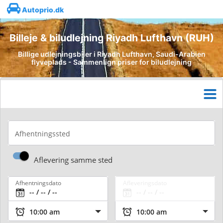
Autoprio.dk
Billeje & biludlejning Riyadh Lufthavn (RUH)
Billige udlejningsbiler i Riyadh Lufthavn, Saudi-Arabien
flyveplads - Sammenlign priser for biludlejning
Afhentningssted
Aflevering samme sted
Afhentningsdato
Afleveringsdato