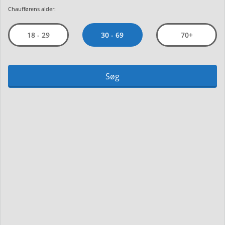
Chaufførens alder:
30 - 69
18 - 29
70+
Søg