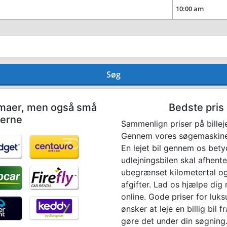
Søg
irmaer, men også små
Bedste pris 
øerne
Sammenlign priser på bille
Gennem vores søgemaskine b
En lejet bil gennem os bety
udlejningsbilen skal afhentes
ubegrænset kilometertal og 
afgifter. Lad os hjælpe dig
online. Gode priser for luks
ønsker at leje en billig bil
gøre det under din søgning