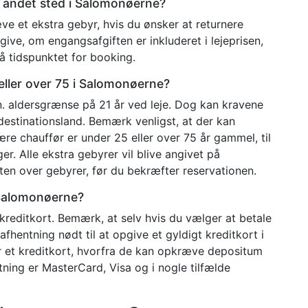
et andet sted i Salomonøerne?
ræve et ekstra gebyr, hvis du ønsker at returnere
ngive, om engangsafgiften er inkluderet i lejeprisen,
å tidspunktet for booking.
5 eller over 75 i Salomonøerne?
in. aldersgrænse på 21 år ved leje. Dog kan kravene
destinationsland. Bemærk venligst, at der kan
ære chauffør er under 25 eller over 75 år gammel, til
r. Alle ekstra gebyrer vil blive angivet på
ten over gebyrer, før du bekræfter reservationen.
i Salomonøerne?
kreditkort. Bemærk, at selv hvis du vælger at betale
afhentning nødt til at opgive et gyldigt kreditkort i
r et kreditkort, hvorfra de kan opkræve depositum
tning er MasterCard, Visa og i nogle tilfælde