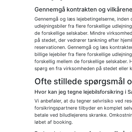
Gennemgå kontrakten og vilkåren
Gennemgå og læs lejebetingelserne, inden du 
udlejningsbiler fra flere forskellige udlejni
de forskellige selskaber. Mindre virksomhed
på stedet, der vedrører tankning efter hje
reservationen. Gennemgå og læs kontrakten, 
billige lejebiler fra flere forskellige udlej
forskellig mellem de forskellige selskaber. H
spørg en fra virksomheden på stedet eller k
Ofte stillede spørgsmål 
Hvor kan jeg tegne lejebilsforsikring i
Vi anbefaler, at du tegner selvrisiko ved r
forsikringspartnere tilbyder en komplet selvr
betale ved biludlejerens skranke. Omkostning
løbet af booking.