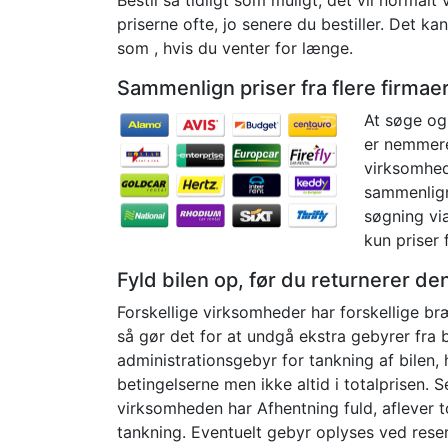
priserne ofte, jo senere du bestiller. Det ka
som , hvis du venter for længe.
Sammenlign priser fra flere firmaer 
At søge og 
er nemmere
virksomhede
sammenlign
søgning vi
kun priser 
Fyld bilen op, før du returnerer de
Forskellige virksomheder har forskellige bræ
så gør det for at undgå ekstra gebyrer fra b
administrationsgebyr for tankning af bilen, 
betingelserne men ikke altid i totalprisen. 
virksomheden har Afhentning fuld, aflever t
tankning. Eventuelt gebyr oplyses ved reserv