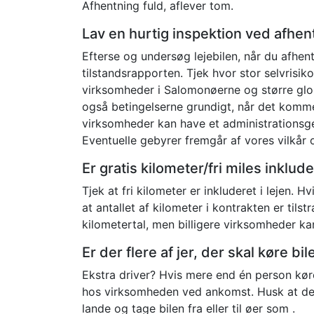
Afhentning fuld, aflever tom.
Lav en hurtig inspektion ved afhen
Efterse og undersøg lejebilen, når du afhent
tilstandsrapporten. Tjek hvor stor selvrisiko
virksomheder i Salomonøerne og større glob
også betingelserne grundigt, når det kommer
virksomheder kan have et administrationsge
Eventuelle gebyrer fremgår af vores vilkår 
Er gratis kilometer/fri miles inklud
Tjek at fri kilometer er inkluderet i lejen. Hv
at antallet af kilometer i kontrakten er til
kilometertal, men billigere virksomheder ka
Er der flere af jer, der skal køre b
Ekstra driver? Hvis mere end én person køre
hos virksomheden ved ankomst. Husk at der 
lande og tage bilen fra eller til øer som .