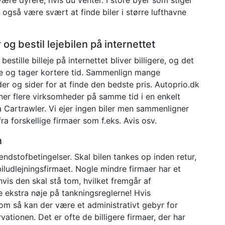
n også være svært at finde biler i større lufthavne
og bestil lejebilen på internettet
bestille billeje på internettet bliver billigere, og det
 og tager kortere tid. Sammenlign mange
r og sider for at finde den bedste pris. Autoprio.dk
er flere virksomheder på samme tid i en enkelt
a Cartrawler. Vi ejer ingen biler men sammenligner
fra forskellige firmaer som f.eks. Avis osv.
n
ndstofbetingelser. Skal bilen tankes op inden retur,
iludlejningsfirmaet. Nogle mindre firmaer har et
hvis den skal stå tom, hvilket fremgår af
Se ekstra nøje på tankningsreglerne! Hvis
om så kan der være et administrativt gebyr for
ationen. Det er ofte de billigere firmaer, der har