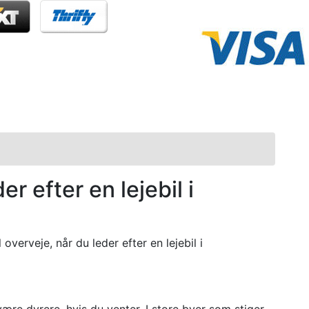
er efter en lejebil i
 overveje, når du leder efter en lejebil i
 være dyrere, hvis du venter. I store byer som stiger