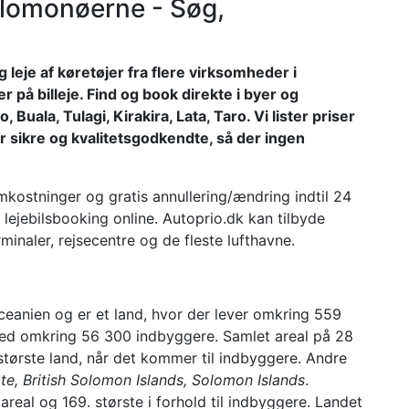
Salomonøerne - Søg,
leje af køretøjer fra flere virksomheder i
 på billeje. Find og book direkte i byer og
 Buala, Tulagi, Kirakira, Lata, Taro. Vi lister priser
er sikre og kvalitetsgodkendte, så der ingen
 omkostninger og gratis annullering/ændring indtil 24
 lejebilsbooking online. Autoprio.dk kan tilbyde
minaler, rejsecentre og de fleste lufthavne.
eanien og er et land, hvor der lever omkring 559
d omkring 56 300 indbyggere. Samlet areal på 28
 største land, når det kommer til indbyggere. Andre
te, British Solomon Islands, Solomon Islands
.
areal og 169. største i forhold til indbyggere. Landet