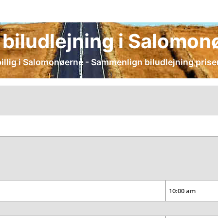
g biludlejning i Salomo
 billig i Salomonøerne - Sammenlign biludlejning priser 