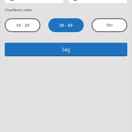
Chaufførens alder:
30 - 69
18 - 29
70+
Søg