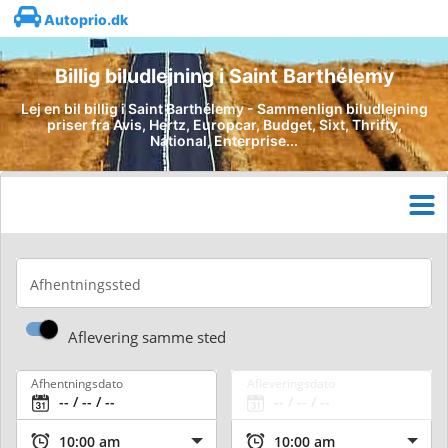
Autoprio.dk
Billig biludlejning i Saint Barthélemy
Lej en bil billig i Saint Barthélemy - Sammenlign biludlejning
priser fra Avis, Hertz, Europcar, Budget, Sixt, Thrifty,
National, Enterprise...
Afhentningssted
Aflevering samme sted
Afhentningsdato
Afleveringsdato