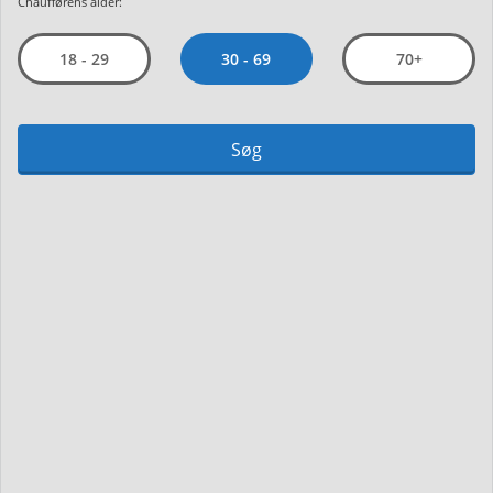
Chaufførens alder:
30 - 69
18 - 29
70+
Søg