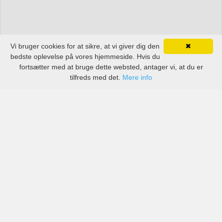
Vi bruger cookies for at sikre, at vi giver dig den
✖
bedste oplevelse på vores hjemmeside. Hvis du
fortsætter med at bruge dette websted, antager vi, at du er
tilfreds med det.
Mere info
Priser fra kendte biludlejningsfirmaer, men også små
lokale