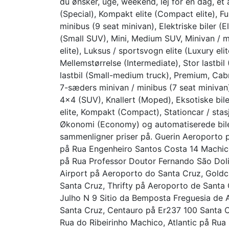
du ønsker, uge, weekend, lej for en dag, et å
(Special), Kompakt elite (Compact elite), Ful
minibus (9 seat minivan), Elektriske biler (E
(Small SUV), Mini, Medium SUV, Minivan / mi
elite), Luksus / sportsvogn elite (Luxury el
Mellemstørrelse (Intermediate), Stor lastbil 
lastbil (Small-medium truck), Premium, Cabr
7-sæders minivan / minibus (7 seat minivan
4×4 (SUV), Knallert (Moped), Eksotiske biler
elite, Kompakt (Compact), Stationcar / stasj
Økonomi (Economy) og automatiserede biler
sammenligner priser på. Guerin Aeroporto 
på Rua Engenheiro Santos Costa 14 Machic
på Rua Professor Doutor Fernando São Doli
Airport på Aeroporto do Santa Cruz, Goldc
Santa Cruz, Thrifty på Aeroporto de Santa 
Julho N 9 Sitio da Bemposta Freguesia de 
Santa Cruz, Centauro på Er237 100 Santa C
Rua do Ribeirinho Machico, Atlantic på Rua