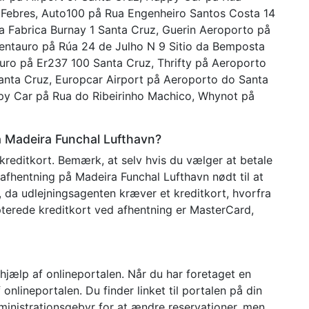
 Febres, Auto100 på Rua Engenheiro Santos Costa 14
ua Fabrica Burnay 1 Santa Cruz, Guerin Aeroporto på
entauro på Rúa 24 de Julho N 9 Sitio da Bemposta
ro på Er237 100 Santa Cruz, Thrifty på Aeroporto
anta Cruz, Europcar Airport på Aeroporto do Santa
py Car på Rua do Ribeirinho Machico, Whynot på
å Madeira Funchal Lufthavn?
kreditkort. Bemærk, at selv hvis du vælger at betale
 afhentning på Madeira Funchal Lufthavn nødt til at
n, da udlejningsagenten kræver et kreditkort, hvorfra
terede kreditkort ved afhentning er MasterCard,
hjælp af onlineportalen. Når du har foretaget en
nlineportalen. Du finder linket til portalen på din
dministrationsgebyr for at ændre reservationer, men