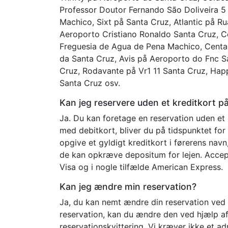
Professor Doutor Fernando São Doliveira 5
Machico, Sixt på Santa Cruz, Atlantic på R
Aeroporto Cristiano Ronaldo Santa Cruz, C
Freguesia de Agua de Pena Machico, Centau
da Santa Cruz, Avis på Aeroporto do Fnc S
Cruz, Rodavante på Vr1 11 Santa Cruz, Hap
Santa Cruz osv.
Kan jeg reservere uden et kreditkort p
Ja. Du kan foretage en reservation uden et 
med debitkort, bliver du på tidspunktet for
opgive et gyldigt kreditkort i førerens nav
de kan opkræve depositum for lejen. Accep
Visa og i nogle tilfælde American Express.
Kan jeg ændre min reservation?
Ja, du kan nemt ændre din reservation ved 
reservation, kan du ændre den ved hjælp af o
reservationskvittering. Vi kræver ikke et a