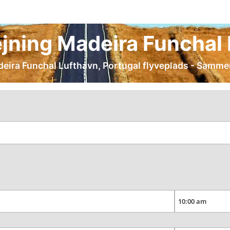
dlejning Madeira Funchal
adeira Funchal Lufthavn, Portugal flyveplads - Sammen