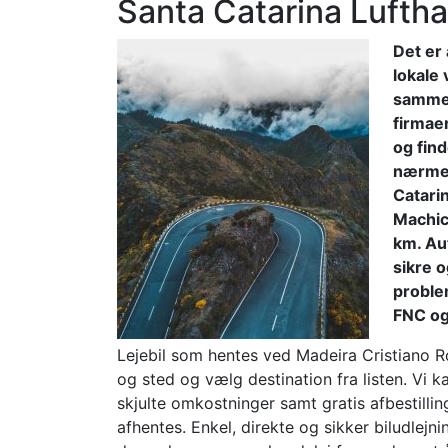
Santa Catarina Lufth
Det er 
lokale 
sammenl
firmae
og find
nærmes
Catari
Machic
km. Aut
sikre o
proble
FNC og
Lejebil som hentes ved Madeira Cristiano R
og sted og vælg destination fra listen. Vi ka
skjulte omkostninger samt gratis afbestilling
afhentes. Enkel, direkte og sikker biludlejn