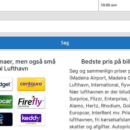
Søg
irmaer, men også små
Bedste pris på bi
al Lufthavn
Søg og sammenlign priser p
(Madeira Airport, Madeira 
Lufthavn, International, fl
Nær lufthavnen er der bilu
Surprice, Flizzr, Enterprise,
Alamo, Hertz, Rhodium, Gold
Europcar, InterRent mv. Pris
lufthavnen, fri kørselsafsta
skatter og afgifter. Autopr