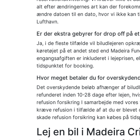
alt efter ændringernes art kan der forekom
ændre datoen til en dato, hvor vi ikke kan 
Lufthavn.
Er der ekstra gebyrer for drop off på e
Ja, i de fleste tilfælde vil biludlejeren opk
køretøjet på et andet sted end Madeira Func
engangsafgiften er inkluderet i lejeprisen,
tidspunktet for booking.
Hvor meget betaler du for overskyden
Det overskydende beløb afhænger af biludlej
refunderet inden 10-28 dage efter lejen, hv
refusion forsikring I samarbejde med vores 
kræve refusion i tilfælde af at du er blevet
skade refusion forsikring kan købes på tid
Lej en bil i Madeira C