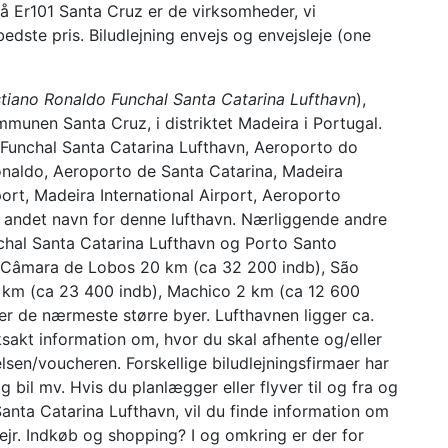
å Er101 Santa Cruz er de virksomheder, vi
edste pris. Biludlejning envejs og envejsleje (one
tiano Ronaldo Funchal Santa Catarina Lufthavn
),
mmunen Santa Cruz, i distriktet Madeira i Portugal.
 Funchal Santa Catarina Lufthavn, Aeroporto do
onaldo, Aeroporto de Santa Catarina, Madeira
port, Madeira International Airport, Aeroporto
et andet navn for denne lufthavn. Nærliggende andre
chal Santa Catarina Lufthavn og Porto Santo
, Câmara de Lobos 20 km (ca 32 200 indb), São
 km (ca 23 400 indb), Machico 2 km (ca 12 600
r de nærmeste større byer. Lufthavnen ligger ca.
sakt information om, hvor du skal afhente og/eller
lsen/voucheren. Forskellige biludlejningsfirmaer har
 bil mv. Hvis du planlægger eller flyver til og fra og
anta Catarina Lufthavn, vil du finde information om
vejr. Indkøb og shopping? I og omkring er der for