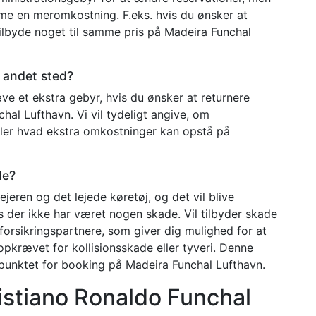
me en meromkostning. F.eks. hvis du ønsker at
tilbyde noget til samme pris på Madeira Funchal
t andet sted?
ræve et ekstra gebyr, hvis du ønsker at returnere
hal Lufthavn. Vi vil tydeligt angive, om
 eller hvad ekstra omkostninger kan opstå på
de?
eren og det lejede køretøj, og det vil blive
is der ikke har været nogen skade. Vil tilbyder skade
forsikringspartnere, som giver dig mulighed for at
 opkrævet for kollisionsskade eller tyveri. Denne
spunktet for booking på Madeira Funchal Lufthavn.
ristiano Ronaldo Funchal