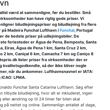
avn
altid værd at sammenligne, før du bestiller. Små
virksomheder kan have rigtig gode priser. Vi
igner biludlejningspriser og biludlejning fra flere
r på Madeira Funchal Lufthavn i
Funchal
, Portugal
er de bedste priser på udlejningsbiler. De
te feriesteder er Água de Pena, Bemposta, Santa
na, Eiras, Água de Pena 1 km, Santa Cruz 2 km,
o 2 km, Caniçal 6 km, Camacha 7 km og Caniço 8
oprio.dk lister priser fra virksomheder der er
g kvalitetsgodkendte, så der ikke bliver nogle
mer, når du ankommer. Lufthavnsnavnet er IATA:
 ICAO: LPMA.
onaldo Funchal Santa Catarina Lufthavn. Søg efter
n tilbyde biludlejning, hvor alt er inkluderet, ingen
 eller ændring op til 24 timer før bilen skal
ing på nettet og online. Sammenlign antallet af dage,