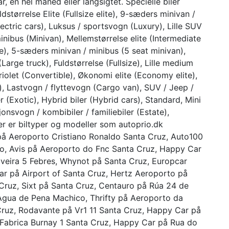
r, en hel måned eller langsigtet. Specielle biler
dstørrelse Elite (Fullsize elite), 9-sæders minivan /
lectric cars), Luksus / sportsvogn (Luxury), Lille SUV
nibus (Minivan), Mellemstørrelse elite (Intermediate
ite), 5-sæders minivan / minibus (5 seat minivan),
(Large truck), Fuldstørrelse (Fullsize), Lille medium
iolet (Convertible), Økonomi elite (Economy elite),
), Lastvogn / flyttevogn (Cargo van), SUV / Jeep /
 (Exotic), Hybrid biler (Hybrid cars), Standard, Mini
onsvogn / kombibiler / familiebiler (Estate),
 er biltyper og modeller som autoprio.dk
på Aeroporto Cristiano Ronaldo Santa Cruz, Auto100
o, Avis på Aeroporto do Fnc Santa Cruz, Happy Car
veira 5 Febres, Whynot på Santa Cruz, Europcar
ar på Airport of Santa Cruz, Hertz Aeroporto på
Cruz, Sixt på Santa Cruz, Centauro på Rúa 24 de
Agua de Pena Machico, Thrifty på Aeroporto da
ruz, Rodavante på Vr1 11 Santa Cruz, Happy Car på
 Fabrica Burnay 1 Santa Cruz, Happy Car på Rua do