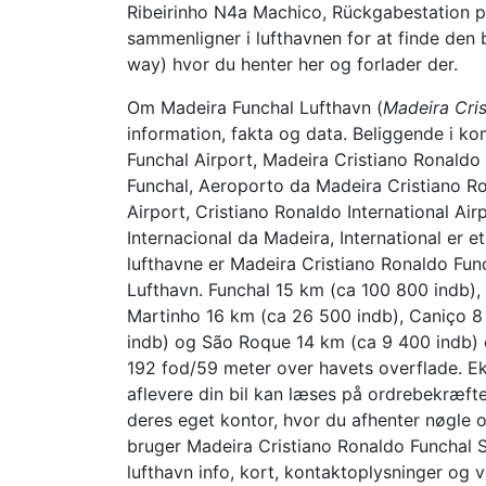
Ribeirinho N4a Machico, Rückgabestation p
sammenligner i lufthavnen for at finde den b
way) hvor du henter her og forlader der.
Om Madeira Funchal Lufthavn (
Madeira Cris
information, fakta og data. Beliggende i ko
Funchal Airport, Madeira Cristiano Ronaldo
Funchal, Aeroporto da Madeira Cristiano R
Airport, Cristiano Ronaldo International Air
Internacional da Madeira, International er 
lufthavne er Madeira Cristiano Ronaldo Fun
Lufthavn. Funchal 15 km (ca 100 800 indb)
Martinho 16 km (ca 26 500 indb), Caniço 8
indb) og São Roque 14 km (ca 9 400 indb) e
192 fod/59 meter over havets overflade. Ek
aflevere din bil kan læses på ordrebekræfte
deres eget kontor, hvor du afhenter nøgle og
bruger Madeira Cristiano Ronaldo Funchal S
lufthavn info, kort, kontaktoplysninger og 