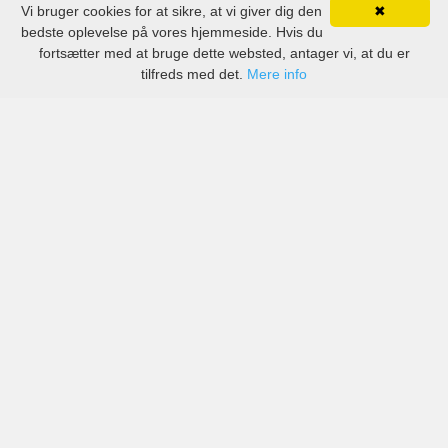
Vi bruger cookies for at sikre, at vi giver dig den
✖
bedste oplevelse på vores hjemmeside. Hvis du
fortsætter med at bruge dette websted, antager vi, at du er
tilfreds med det.
Mere info
Priser fra kendte biludlejningsfirmaer, men også små
lokale