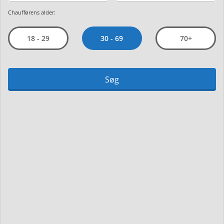
Chaufførens alder:
30 - 69
18 - 29
70+
Søg