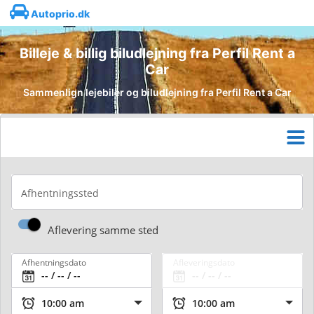
Autoprio.dk
Billeje & billig biludlejning fra Perfil Rent a
Car
Sammenlign lejebiler og biludlejning fra Perfil Rent a Car
Afhentningssted
Aflevering samme sted
Afhentningsdato
Afleveringsdato