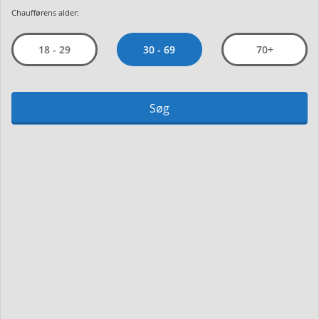
Chaufførens alder:
30 - 69
18 - 29
70+
Søg