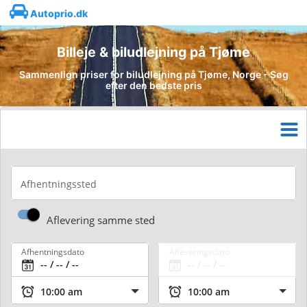
Autoprio.dk
Billeje & biludlejning på Tjøme
Sammenlign priser for biludlejning på Tjøme, Norge - Søg
efter den bedste pris
Afhentningssted
Aflevering samme sted
Afhentningsdato
Afleveringsdato