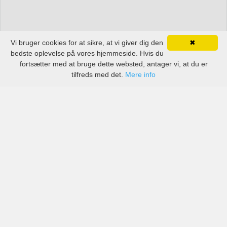
Vi bruger cookies for at sikre, at vi giver dig den
✖
bedste oplevelse på vores hjemmeside. Hvis du
fortsætter med at bruge dette websted, antager vi, at du er
tilfreds med det.
Mere info
Priser fra kendte biludlejningsfirmaer, men også små
lokale på Tjøme