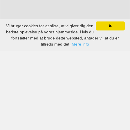
Vi bruger cookies for at sikre, at vi giver dig den
✖
bedste oplevelse på vores hjemmeside. Hvis du
fortsætter med at bruge dette websted, antager vi, at du er
tilfreds med det.
Mere info
Priser fra kendte biludlejningsfirmaer, men også små