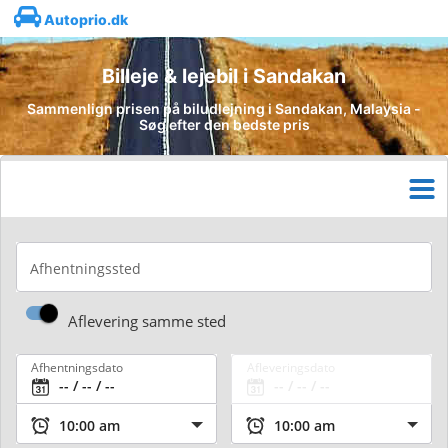
Autoprio.dk
Billeje & lejebil i Sandakan
Sammenlign prisen på biludlejning i Sandakan, Malaysia -
Søg efter den bedste pris
Afhentningssted
Aflevering samme sted
Afhentningsdato
Afleveringsdato