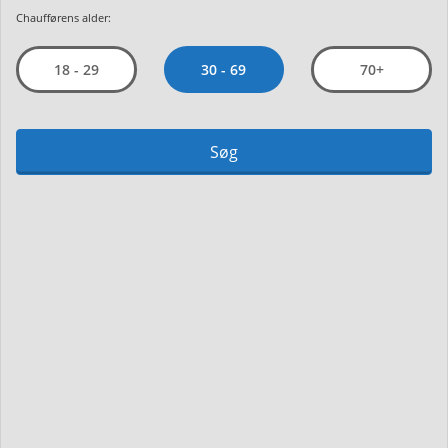
Chaufførens alder:
30 - 69
18 - 29
70+
Søg