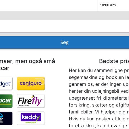
Søg
irmaer, men også små
Bedste pris
scar
Her kan du sammenligne pri
søgemaskine og book en leje
gennem os, er der ingen ube
henter din udlejningsbil ved
ubegrænset fri kilometertal,
forsikring, skatter og afgif
familiebiler. Vi hjælper dig
Hvis du kun ønsker at leje 
foretrækker, kan du vælge d