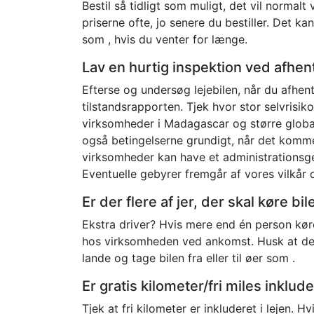
Bestil så tidligt som muligt, det vil normalt
priserne ofte, jo senere du bestiller. Det ka
som , hvis du venter for længe.
Lav en hurtig inspektion ved afhen
Efterse og undersøg lejebilen, når du afhent
tilstandsrapporten. Tjek hvor stor selvrisiko
virksomheder i Madagascar og større global
også betingelserne grundigt, når det kommer
virksomheder kan have et administrationsge
Eventuelle gebyrer fremgår af vores vilkår 
Er der flere af jer, der skal køre b
Ekstra driver? Hvis mere end én person køre
hos virksomheden ved ankomst. Husk at der 
lande og tage bilen fra eller til øer som .
Er gratis kilometer/fri miles inklud
Tjek at fri kilometer er inkluderet i lejen. Hv