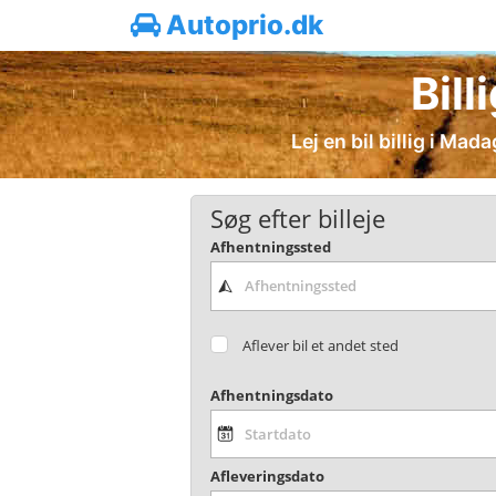
Autoprio.dk
Bill
Lej en bil billig i Ma
Søg efter billeje
Afhentningssted
Aflever bil et andet sted
Afhentningsdato
Afleveringsdato