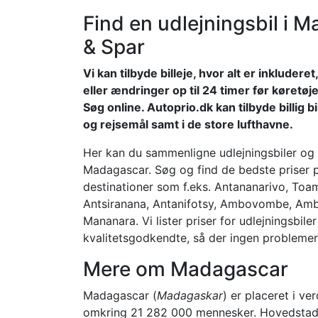
Find en udlejningsbil i
& Spar
Vi kan tilbyde billeje, hvor alt er inkluder
eller ændringer op til 24 timer før køretøj
Søg online. Autoprio.dk kan tilbyde billig 
og rejsemål samt i de store lufthavne.
Her kan du sammenligne udlejningsbiler og l
Madagascar. Søg og find de bedste priser på
destinationer som f.eks. Antananarivo, Toam
Antsiranana, Antanifotsy, Ambovombe, Amb
Mananara. Vi lister priser for udlejningsbile
kvalitetsgodkendte, så der ingen problemer e
Mere om Madagascar
Madagascar (
Madagaskar
) er placeret i ve
omkring 21 282 000 mennesker. Hovedstad