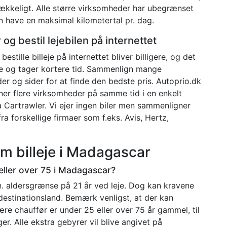
strækkeligt. Alle større virksomheder har ubegrænset
n have en maksimal kilometertal pr. dag.
og bestil lejebilen på internettet
bestille billeje på internettet bliver billigere, og det
 og tager kortere tid. Sammenlign mange
r og sider for at finde den bedste pris. Autoprio.dk
er flere virksomheder på samme tid i en enkelt
a Cartrawler. Vi ejer ingen biler men sammenligner
fra forskellige firmaer som f.eks. Avis, Hertz,
om billeje i Madagascar
5 eller over 75 i Madagascar?
in. aldersgrænse på 21 år ved leje. Dog kan kravene
destinationsland. Bemærk venligst, at der kan
ære chauffør er under 25 eller over 75 år gammel, til
r. Alle ekstra gebyrer vil blive angivet på