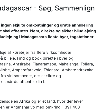
 Madagascar - Søg, Sammenlign
et, ingen skjulte omkostninger og gratis annullering
et skal afhentes. Nem, direkte og sikker biludlejning.
biludlejning i Madagascars fleste byer, togstationer
eje af køretøjer fra flere virksomheder i
 billeje. Find og book direkte i byer og
asina, Antsirabe, Fianarantsoa, Mahajanga, Toliara,
ilobe, Amparafaravola, Tôlanaro, Ambatondrazaka,
r fra virksomheder, der er sikre og
r, når du afhenter din bil.
rdensdelen Afrika og er et land, hvor der lever
en er Antananarivo med omkring 1 391 400