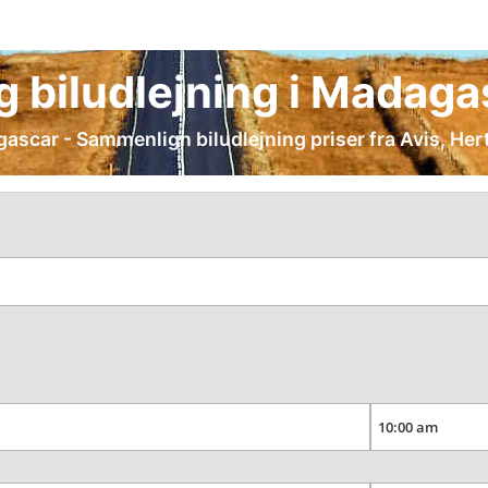
ig biludlejning i Madag
dagascar - Sammenlign biludlejning priser fra Avis, Her