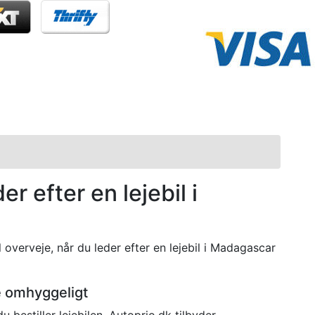
er efter en lejebil i
l overveje, når du leder efter en lejebil i Madagascar
e omhyggeligt
bestiller lejebilen. Autoprio.dk tilbyder