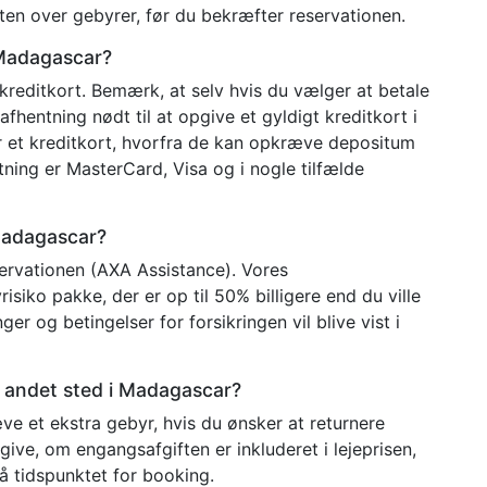
ten over gebyrer, før du bekræfter reservationen.
 Madagascar?
kreditkort. Bemærk, at selv hvis du vælger at betale
afhentning nødt til at opgive et gyldigt kreditkort i
r et kreditkort, hvorfra de kan opkræve depositum
tning er MasterCard, Visa og i nogle tilfælde
 Madagascar?
eservationen (AXA Assistance). Vores
isiko pakke, der er op til 50% billigere end du ville
er og betingelser for forsikringen vil blive vist i
et andet sted i Madagascar?
ræve et ekstra gebyr, hvis du ønsker at returnere
ngive, om engangsafgiften er inkluderet i lejeprisen,
å tidspunktet for booking.