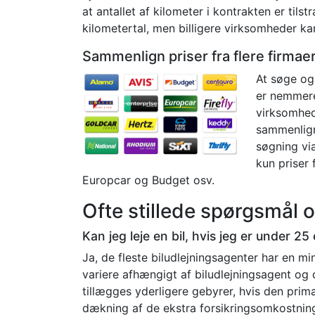
at antallet af kilometer i kontrakten er til
kilometertal, men billigere virksomheder ka
Sammenlign priser fra flere firmaer 
At søge og 
er nemmere
virksomhede
sammenlign
søgning vi
kun priser 
Europcar og Budget osv.
Ofte stillede spørgsmål 
Kan jeg leje en bil, hvis jeg er under 2
Ja, de fleste biludlejningsagenter har en m
variere afhængigt af biludlejningsagent og 
tillægges yderligere gebyrer, hvis den prim
dækning af de ekstra forsikringsomkostninge