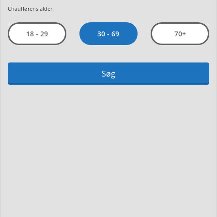
Chaufførens alder:
30 - 69
18 - 29
70+
Søg