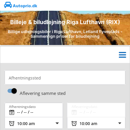
Autoprio.dk
Billeje & biludlejning Riga Lufthavn (RIX)
Billige udlejningsbiler i Riga Lufthavn, Letland flyveplads -
Sammenlign priser for biludlejning
Afhentningssted
Aflevering samme sted
Afhentningsdato
Afleveringsdato