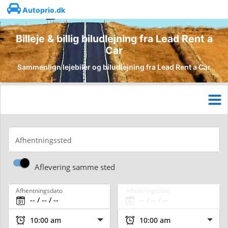
Autoprio.dk
Billeje & billig biludlejning fra Lead Rent a
Car
Sammenlign lejebiler og biludlejning fra Lead Rent a Car
Afhentningssted
Aflevering samme sted
Afhentningsdato
Afleveringsdato