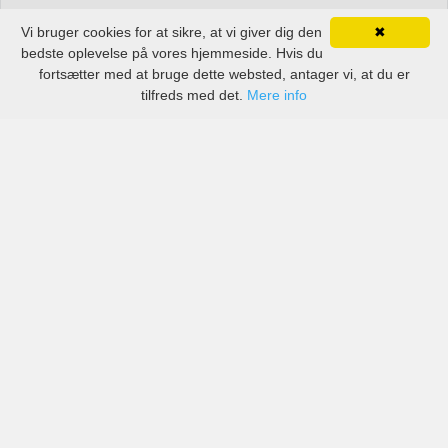
Vi bruger cookies for at sikre, at vi giver dig den
✖
bedste oplevelse på vores hjemmeside. Hvis du
fortsætter med at bruge dette websted, antager vi, at du er
tilfreds med det.
Mere info
Priser fra kendte biludlejningsfirmaer, men også små
lokale