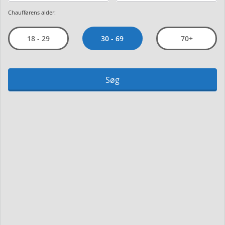
Chaufførens alder:
30 - 69
18 - 29
70+
Søg