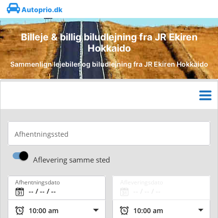
Autoprio.dk
Billeje & billig biludlejning fra JR Ekiren
Hokkaido
Sammenlign lejebiler og biludlejning fra JR Ekiren Hokkaido
Afhentningssted
Aflevering samme sted
Afhentningsdato
Afleveringsdato