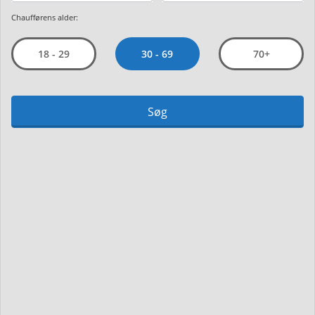
Chaufførens alder:
30 - 69
18 - 29
70+
Søg