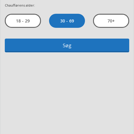
Chaufførens alder:
30 - 69
18 - 29
70+
Søg