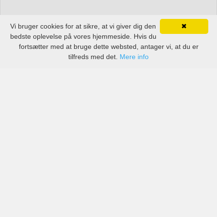
Vi bruger cookies for at sikre, at vi giver dig den
✖
bedste oplevelse på vores hjemmeside. Hvis du
fortsætter med at bruge dette websted, antager vi, at du er
tilfreds med det.
Mere info
Priser fra kendte biludlejningsfirmaer, men også små
lokale i Wādī as Sīr