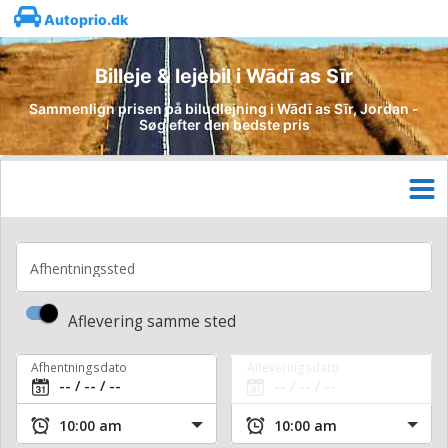
Autoprio.dk
Billeje & lejebil i Wādī as Sīr
Sammenlign prisen på biludlejning i Wādī as Sīr, Jordan -
Søg efter den bedste pris
Afhentningssted
Aflevering samme sted
Afhentningsdato
Afleveringsdato