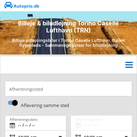
Autoprio.dk
Billeje & biludlejning Torino Caselle
Lufthavn (TRN)
Billige udlejningsbiler i Torino Caselle Lufthavn, Italien
flyveplads - Sammenlign priser for biludlejning
Afhentningssted
Aflevering samme sted
Afhentningsdato
Afleveringsdato