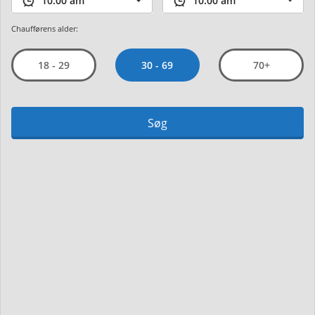
Chaufførens alder:
30 - 69
18 - 29
70+
Søg