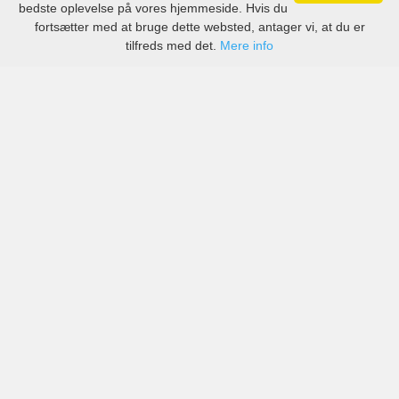
bedste oplevelse på vores hjemmeside. Hvis du
fortsætter med at bruge dette websted, antager vi, at du er
tilfreds med det.
Mere info
Priser fra kendte biludlejningsfirmaer, men også små
lokale i Torino Caselle Lufthavn