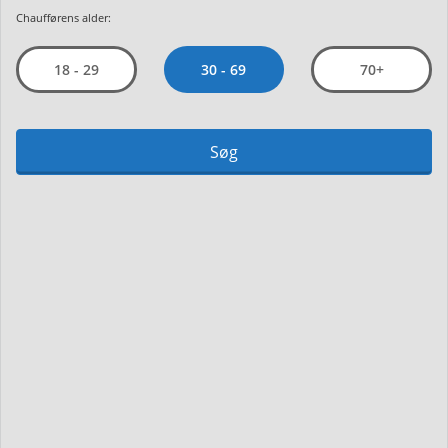
Chaufførens alder:
30 - 69
18 - 29
70+
Søg