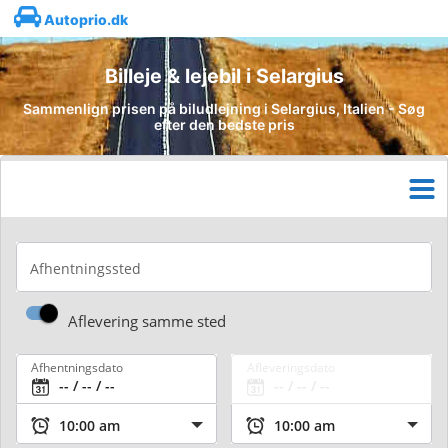
Autoprio.dk
Billeje & lejebil i Selargius
Sammenlign prisen på biludlejning i Selargius, Italien - Søg
efter den bedste pris
Afhentningssted
Aflevering samme sted
Afhentningsdato
Afleveringsdato