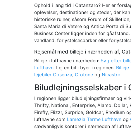
Ophold i lang tid i Catanzaro? Her er forslag
oplevelser, destinationer og steder, der k
historiske ruiner, såsom Forum of Skilletion
Santa Maria di Vetere og Antica Porta di S
Business Center ligger inden for gåafstand
vandland, forlystelsesparker eller forlystels
Rejsemål med billeje i nærheden af, Ca
Billeje i lufthavne i nærheden:
Søg efter bil
Lufthavn
. Lej en bil i byer i regionen:
Billej
lejebiler Cosenza
,
Crotone
og
Nicastro
.
Biludlejningsselskaber i 
I regionen ligger biludlejningsfirmaer og v
Thrifty, National, Enterprise, Alamo, Dollar
Firefly, Flizzr, Surprice, Goldcar, Rhodium 
lufthavne som
Lamezia Terme Lufthavn
og
sædvanligvis kontorer i nærheden af luftha