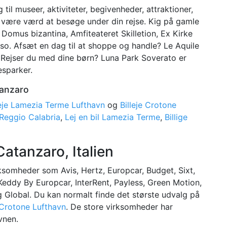
 til museer, aktiviteter, begivenheder, attraktioner,
an være værd at besøge under din rejse. Kig på gamle
, Domus bizantina, Amfiteateret Skilletion, Ex Kirke
uso. Afsæt en dag til at shoppe og handle? Le Aquile
. Rejser du med dine børn? Luna Park Soverato er
esparker.
tanzaro
leje Lamezia Terme Lufthavn
og
Billeje Crotone
e Reggio Calabria
,
Lej en bil Lamezia Terme
,
Billige
Catanzaro, Italien
irksomheder som Avis, Hertz, Europcar, Budget, Sixt,
, Keddy By Europcar, InterRent, Payless, Green Motion,
og Global. Du kan normalt finde det største udvalg på
Crotone Lufthavn
. De store virksomheder har
vnen.