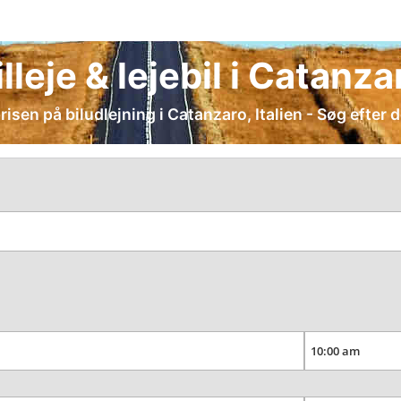
illeje & lejebil i Catanza
sen på biludlejning i Catanzaro, Italien - Søg efter 