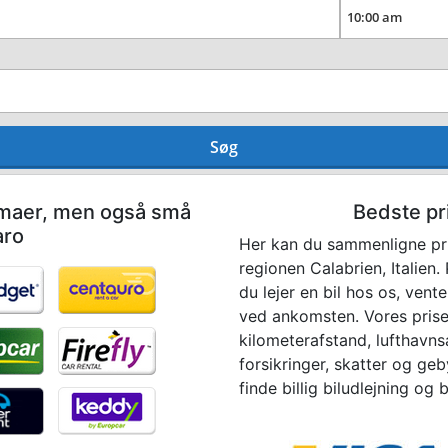
Søg
irmaer, men også små
Bedste pri
aro
Her kan du sammenligne pri
regionen Calabrien, Italien
du lejer en bil hos os, vent
ved ankomsten. Vores prise
kilometerafstand, lufthavns
forsikringer, skatter og ge
finde billig biludlejning og bi