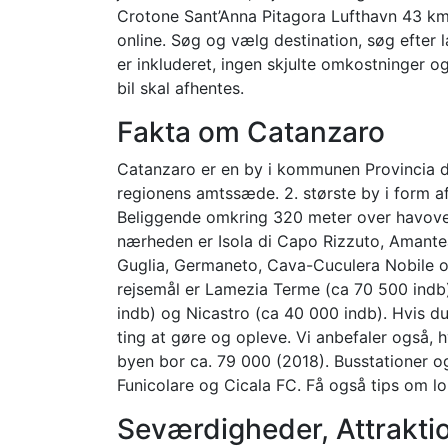
Crotone Sant’Anna Pitagora Lufthavn 43 km, 
online. Søg og vælg destination, søg efter la
er inkluderet, ingen skjulte omkostninger og
bil skal afhentes.
Fakta om Catanzaro
Catanzaro er en by i kommunen Provincia di 
regionens amtssæde. 2. største by i form af 
Beliggende omkring 320 meter over havover
nærheden er Isola di Capo Rizzuto, Amantea
Guglia, Germaneto, Cava-Cuculera Nobile 
rejsemål er Lamezia Terme (ca 70 500 indb
indb) og Nicastro (ca 40 000 indb). Hvis du
ting at gøre og opleve. Vi anbefaler også, h
byen bor ca. 79 000 (2018). Busstationer o
Funicolare og Cicala FC. Få også tips om l
Seværdigheder, Attraktio