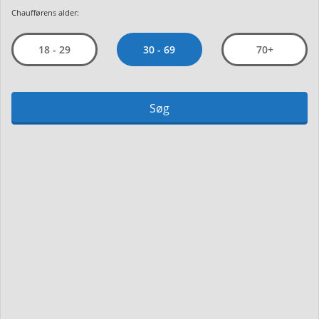
Chaufførens alder:
30 - 69
18 - 29
70+
Søg