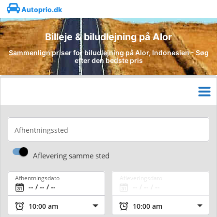
Autoprio.dk
Billeje & biludlejning på Alor
Sammenlign priser for biludlejning på Alor, Indonesien - Søg
efter den bedste pris
Afhentningssted
Aflevering samme sted
Afhentningsdato
Afleveringsdato