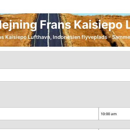
dlejning Frans Kaisiepo
rans Kaisiepo Lufthavn, Indonesien flyveplads - Sammen