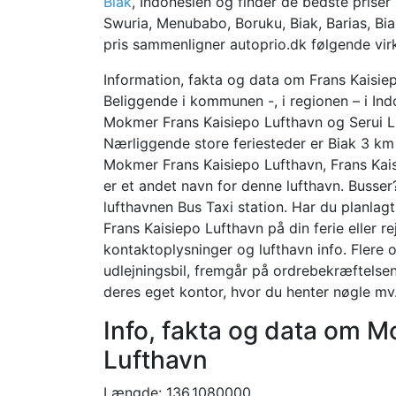
Biak
, Indonesien og finder de bedste priser
Swuria, Menubabo, Boruku, Biak, Barias, Bi
pris sammenligner autoprio.dk følgende vir
Information, fakta og data om Frans Kaisie
Beliggende i kommunen -, i regionen – i Ind
Mokmer Frans Kaisiepo Lufthavn og Serui Luf
Nærliggende store feriesteder er Biak 3 km
Mokmer Frans Kaisiepo Lufthavn, Frans Kais
er et andet navn for denne lufthavn. Busser?
lufthavnen Bus Taxi station. Har du planlagt 
Frans Kaisiepo Lufthavn på din ferie eller re
kontaktoplysninger og lufthavn info. Flere o
udlejningsbil, fremgår på ordrebekræftelsen 
deres eget kontor, hvor du henter nøgle mv
Info, fakta og data om 
Lufthavn
Længde: 136.1080000