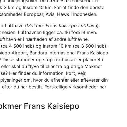
 på udlejningsbiler. De nærmeste feriesteder er
ak 3 km og Insrom 10 km. For at finde den bedste
ksomheder Europcar, Avis, Hawk i Indonesien.
po Lufthavn (
Mokmer Frans Kaisiepo Lufthavn
).
onesien. Lufthavnen ligger ca. 46 fod/14 mvh.
thavn er i nærheden af ​​andre lufthavne.
 (ca 4 500 indb) og Insrom 10 km (ca 3 500 indb).
iepo Airport, Bandara Internasional Frans Kaisiepo
 Disse stationer og stop for busser er placeret i
eller skal du flyve til eller fra og bruge Mokmer
jse? Her finder du information, kort, vejr,
plysninger om, hvor du afhenter eller afleverer din
efter du har bestilt. Forskellige virksomheder har
.
Mokmer Frans Kaisiepo