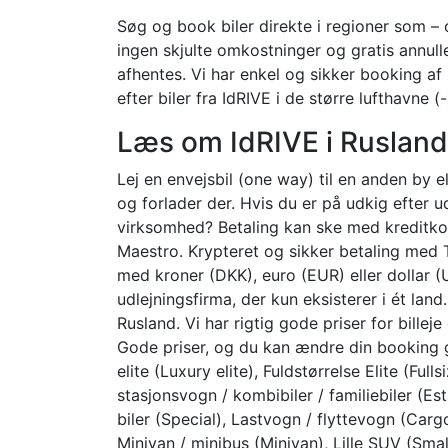
Søg og book biler direkte i regioner som – o
ingen skjulte omkostninger og gratis annulle
afhentes. Vi har enkel og sikker booking af
efter biler fra IdRIVE i de større lufthavne (
Læs om IdRIVE i Rusland
Lej en envejsbil (one way) til en anden by e
og forlader der. Hvis du er på udkig efter udl
virksomhed? Betaling kan ske med kreditkor
Maestro. Krypteret og sikker betaling med T
med kroner (DKK), euro (EUR) eller dollar (U
udlejningsfirma, der kun eksisterer i ét lan
Rusland. Vi har rigtig gode priser for bille
Gode priser, og du kan ændre din booking 
elite (Luxury elite), Fuldstørrelse Elite (Ful
stasjonsvogn / kombibiler / familiebiler (Est
biler (Special), Lastvogn / flyttevogn (Cargo
Minivan / minibus (Minivan), Lille SUV (Sma