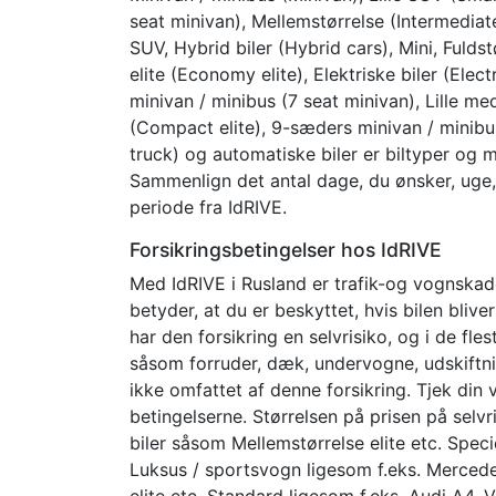
seat minivan), Mellemstørrelse (Intermedi
SUV, Hybrid biler (Hybrid cars), Mini, Fulds
elite (Economy elite), Elektriske biler (Ele
minivan / minibus (7 seat minivan), Lille m
(Compact elite), 9-sæders minivan / minibus 
truck) og automatiske biler er biltyper og 
Sammenlign det antal dage, du ønsker, uge, 
periode fra IdRIVE.
Forsikringsbetingelser hos IdRIVE
Med IdRIVE i Rusland er trafik-og vognskade
betyder, at du er beskyttet, hvis bilen blive
har den forsikring en selvrisiko, og i de fle
såsom forruder, dæk, undervogne, udskiftn
ikke omfattet af denne forsikring. Tjek di
betingelserne. Størrelsen på prisen på selvr
biler såsom Mellemstørrelse elite etc. Specie
Luksus / sportsvogn ligesom f.eks. Mercedes
elite etc. Standard ligesom f.eks. Audi A4