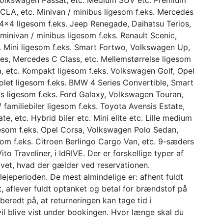
CLA, etc. Minivan / minibus ligesom f.eks. Mercedes
 4×4 ligesom f.eks. Jeep Renegade, Daihatsu Terios,
 minivan / minibus ligesom f.eks. Renault Scenic,
tc. Mini ligesom f.eks. Smart Fortwo, Volkswagen Up,
ies, Mercedes C Class, etc. Mellemstørrelse ligesom
, etc. Kompakt ligesom f.eks. Volkswagen Golf, Opel
riolet ligesom f.eks. BMW 4 Series Convertible, Smart
us ligesom f.eks. Ford Galaxy, Volkswagen Touran,
/ familiebiler ligesom f.eks. Toyota Avensis Estate,
e, etc. Hybrid biler etc. Mini elite etc. Lille medium
ligesom f.eks. Opel Corsa, Volkswagen Polo Sedan,
esom f.eks. Citroen Berlingo Cargo Van, etc. 9-sæders
o Traveliner, i IdRIVE. Der er forskellige typer af
ivet, hvad der gælder ved reservationen.
ejeperioden. De mest almindelige er: afhent fuldt
t, aflever fuldt optanket og betal for brændstof på
beredt på, at returneringen kan tage tid i
il blive vist under bookingen. Hvor længe skal du