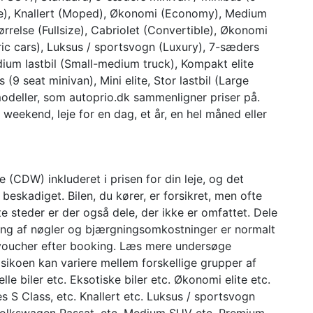
ate), Knallert (Moped), Økonomi (Economy), Medium
tørrelse (Fullsize), Cabriolet (Convertible), Økonomi
ctric cars), Luksus / sportsvogn (Luxury), 7-sæders
edium lastbil (Small-medium truck), Kompakt elite
(9 seat minivan), Mini elite, Stor lastbil (Large
modeller, som autoprio.dk sammenligner priser på.
weekend, leje for en dag, et år, en hel måned eller
 (CDW) inkluderet i prisen for din leje, og det
r beskadiget. Bilen, du kører, er forsikret, men ofte
ste steder er der også dele, der ikke er omfattet. Dele
ing af nøgler og bjærgningsomkostninger er normalt
n voucher efter booking. Læs mere undersøge
isikoen kan variere mellem forskellige grupper af
lle biler etc. Eksotiske biler etc. Økonomi elite etc.
 S Class, etc. Knallert etc. Luksus / sportsvogn
, Volkswagen Passat, etc. Medium SUV etc. Premium