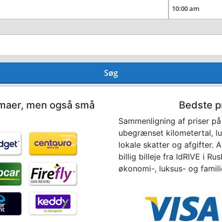
Søg
irmaer, men også små
Bedste pr
Sammenligning af priser på I
ubegrænset kilometertal, lu
lokale skatter og afgifter.
billig billeje fra IdRIVE i R
økonomi-, luksus- og familie