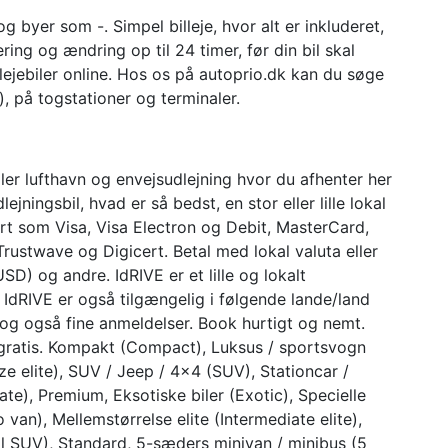
g byer som -. Simpel billeje, hvor alt er inkluderet,
ring og ændring op til 24 timer, før din bil skal
 lejebiler online. Hos os på autoprio.dk kan du søge
-), på togstationer og terminaler.
ller lufthavn og envejsudlejning hvor du afhenter her
ejningsbil, hvad er så bedst, en stor eller lille lokal
t som Visa, Visa Electron og Debit, MasterCard,
rustwave og Digicert. Betal med lokal valuta eller
SD) og andre. IdRIVE er et lille og lokalt
d. IdRIVE er også tilgængelig i følgende lande/land
je og også fine anmeldelser. Book hurtigt og nemt.
gratis. Kompakt (Compact), Luksus / sportsvogn
lsize elite), SUV / Jeep / 4×4 (SUV), Stationcar /
ate), Premium, Eksotiske biler (Exotic), Specielle
 van), Mellemstørrelse elite (Intermediate elite),
ll SUV), Standard, 5-sæders minivan / minibus (5