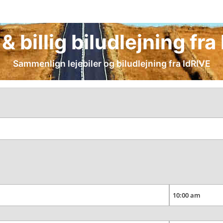
 & billig biludlejning fr
Sammenlign lejebiler og biludlejning fra IdRIVE