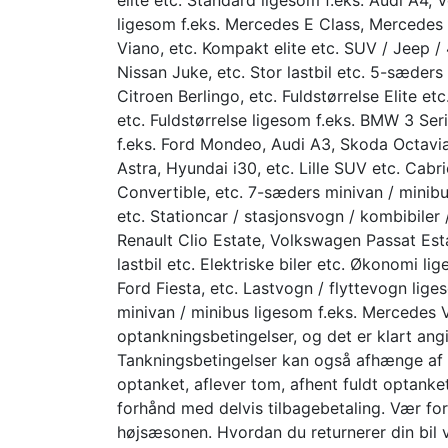
ligesom f.eks. Mercedes E Class, Mercedes 
Viano, etc. Kompakt elite etc. SUV / Jeep /
Nissan Juke, etc. Stor lastbil etc. 5-sæders
Citroen Berlingo, etc. Fuldstørrelse Elite e
etc. Fuldstørrelse ligesom f.eks. BMW 3 Ser
f.eks. Ford Mondeo, Audi A3, Skoda Octavia
Astra, Hyundai i30, etc. Lille SUV etc. Cab
Convertible, etc. 7-sæders minivan / minib
etc. Stationcar / stasjonsvogn / kombibiler 
Renault Clio Estate, Volkswagen Passat Estat
lastbil etc. Elektriske biler etc. Økonomi 
Ford Fiesta, etc. Lastvogn / flyttevogn lig
minivan / minibus ligesom f.eks. Mercedes Vit
optankningsbetingelser, og det er klart ang
Tankningsbetingelser kan også afhænge af l
optanket, aflever tom, afhent fuldt optanke
forhånd med delvis tilbagebetaling. Vær for
højsæsonen. Hvordan du returnerer din bil v