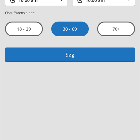
Chaufførens alder:
30 - 69
18 - 29
70+
Søg