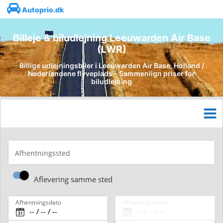
Autoprio.dk
Billeje & biludlejning Leeuwarden Air Base
(LWR)
Billige udlejningsbiler i Leeuwarden Air Base, Holland /
Nederlandene flyveplads - Sammenlign priser for
biludlejning
Afhentningssted
Aflevering samme sted
Afhentningsdato
Afleveringsdato