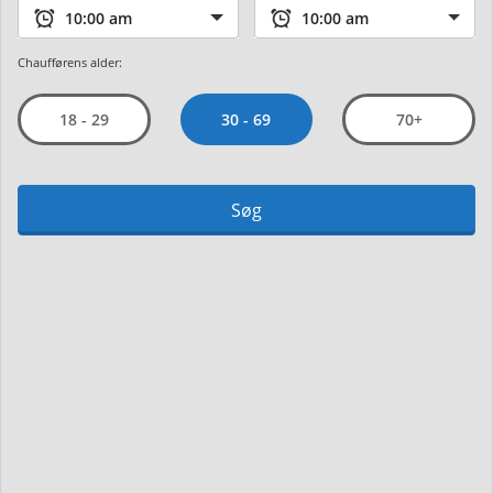
Chaufførens alder:
30 - 69
18 - 29
70+
Søg