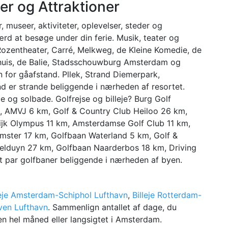
er og Attraktioner
, museer, aktiviteter, oplevelser, steder og
rd at besøge under din ferie. Musik, teater og
Rozentheater, Carré, Melkweg, de Kleine Komedie, de
huis, de Balie, Stadsschouwburg Amsterdam og
 for gåafstand. Pllek, Strand Diemerpark,
d er strande beliggende i nærheden af resortet.
 og solbade. Golfrejse og billeje? Burg Golf
, AMVJ 6 km, Golf & Country Club Heiloo 26 km,
ijk Olympus 11 km, Amsterdamse Golf Club 11 km,
ster 17 km, Golfbaan Waterland 5 km, Golf &
elduyn 27 km, Golfbaan Naarderbos 18 km, Driving
 par golfbaner beliggende i nærheden af byen.
leje Amsterdam-Schiphol Lufthavn
,
Billeje Rotterdam-
oven Lufthavn
. Sammenlign antallet af dage, du
 en hel måned eller langsigtet i Amsterdam.