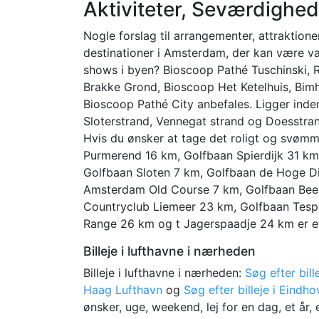
Aktiviteter, Seværdighed
Nogle forslag til arrangementer, attraktioner
destinationer i Amsterdam, der kan være væ
shows i byen? Bioscoop Pathé Tuschinski, 
Brakke Grond, Bioscoop Het Ketelhuis, Bim
Bioscoop Pathé City anbefales. Ligger inden
Sloterstrand, Vennegat strand og Doesstran
Hvis du ønsker at tage det roligt og svømme
Purmerend 16 km, Golfbaan Spierdijk 31 km
Golfbaan Sloten 7 km, Golfbaan de Hoge D
Amsterdam Old Course 7 km, Golfbaan Beem
Countryclub Liemeer 23 km, Golfbaan Tesp
Range 26 km og t Jagerspaadje 24 km er et
Billeje i lufthavne i nærheden
Billeje i lufthavne i nærheden:
Søg efter bil
Haag Lufthavn
og
Søg efter billeje i Eindh
ønsker, uge, weekend, lej for en dag, et år,