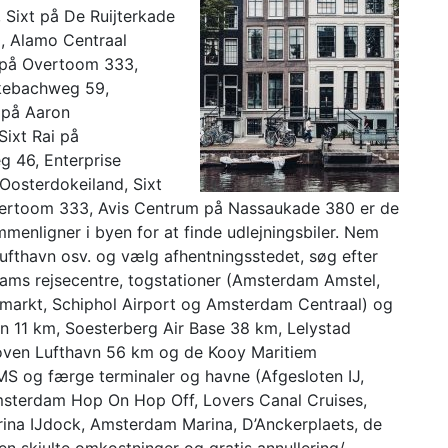
 Sixt på De Ruijterkade
, Alamo Centraal
y på Overtoom 333,
ckebachweg 59,
 på Aaron
Sixt Rai på
 46, Enterprise
 Oosterdokeiland, Sixt
ertoom 333, Avis Centrum på Nassaukade 380 er de
mmenligner i byen for at finde udlejningsbiler. Nem
 lufthavn osv. og vælg afhentningsstedet, søg efter
rdams rejsecentre, togstationer (Amsterdam Amstel,
markt, Schiphol Airport og Amsterdam Centraal) og
 11 km, Soesterberg Air Base 38 km, Lelystad
oven Lufthavn 56 km og de Kooy Maritiem
MS og færge terminaler og havne (Afgesloten IJ,
sterdam Hop On Hop Off, Lovers Canal Cruises,
rina IJdock, Amsterdam Marina, D’Anckerplaets, de
ngen skjulte omkostninger og gratis annullering/