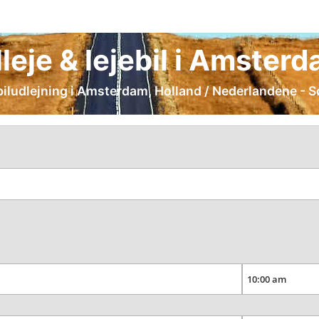
lleje & lejebil i Amster
iludlejning i Amsterdam, Holland / Nederlandene - Sø