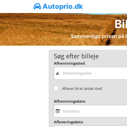
Autoprio.dk
Bi
Sammenlign prisen på b
Søg efter billeje
Afhentningssted
Aflever bil et andet sted
Afhentningsdato
Afleveringsdato