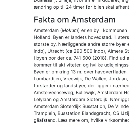
ændring op til 24 timer før bilen skal afhent
Fakta om Amsterdam
Amsterdam (
Mokum
) er en by i kommunen
Holland. Byen er landets hovedstad. 1. størs
største by. Nærliggende andre større byer
indb), Utrecht (ca 290 500 indb), Almere S
I byen bor der ca. 741 600 (2018). Find ud 
kommer til aktiviteter, og hvilke udlejnin
Byen er omkring 13 m. over havoverfladen.
Lombardijen, Vreewijk, De Wallen, Jordaan,
forstæder og landsbyer, der ligger i nærh
Amstelveenseweg, Bullewijk, Amsterdam H
Lelylaan og Amsterdam Sloterdijk. Nærligg
Amsterdam Sloterdijk Busstation, De Vlinder
Tramplein, Busstation Elandsgracht, CS IJzij
gåafstand. Læs mere om, hvilke virksomhede