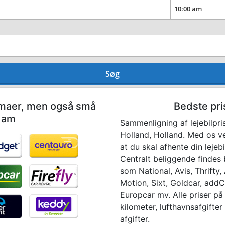
Søg
irmaer, men også små
Bedste pri
dam
Sammenligning af lejebilpr
Holland, Holland. Med os v
at du skal afhente din lejeb
Centralt beliggende findes
som National, Avis, Thrifty,
Motion, Sixt, Goldcar, addCa
Europcar mv. Alle priser på
kilometer, lufthavnsafgifter
afgifter.