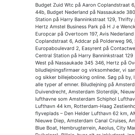
Budget Zuid Wtc på Aaron Coplandstraat 6,
44b, Budget Nederland på Nassaukade 380
Station på Harry Banninkstraat 129, Thrift
Hertz Amstel Business Park på H J e Wen
Europcar på Overtoom 197, Avis Nederland
Coplandstraat 6, Addcar på Polderweg 96, 
Europaboulevard 2, Easyrent på Contactweg
Central Station på Harry Banninkstraat 129
West på Nassaukade 345 346, Hertz på Ov
biludlejningsfirmaer og virksomheder, vi sa
og sikker billejebooking online. Søg på by,
alle typer af emner. Biludlejning på Amste
Duivendrecht, Amsterdam Sloterdijk, Nieuw
lufthavne som Amsterdam Schiphol Lufthavn
Lufthavn 44 km, Rotterdam-Haag Zestienh
flyveplads – Den Helder Lufthavn 62 km, A
Nieuwe Diep, Amsterdam Canal Cruises, Am
Blue Boat, Hembrugterrein, Aeolus, City Ma
Duikelaar). Billeje, hvor alt er inkluderet, i