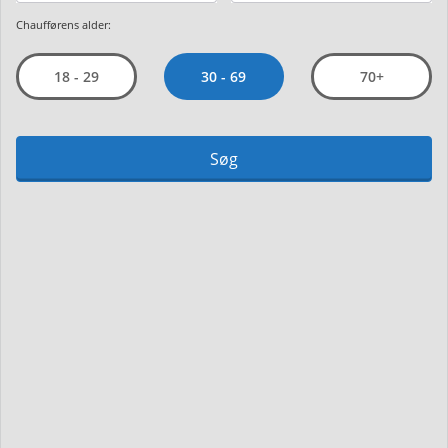
Chaufførens alder:
30 - 69
18 - 29
70+
Søg