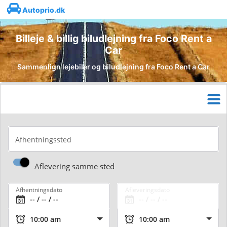
Autoprio.dk
Billeje & billig biludlejning fra Foco Rent a
Car
Sammenlign lejebiler og biludlejning fra Foco Rent a Car
Afhentningssted
Aflevering samme sted
Afhentningsdato
Afleveringsdato