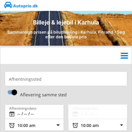
Autoprio.dk
Billeje & lejebil i Karhula
Sammenlign prisen på biludlejning i Karhula, Finland - Søg
efter den bedste pris
Afhentningssted
Aflevering samme sted
Afhentningsdato
Afleveringsdato