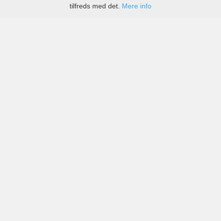
tilfreds med det.
Mere info
Priser fra kendte biludlejningsfirmaer, men også små
lokale i Karhula