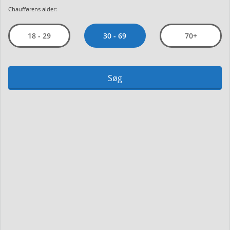
Chaufførens alder:
30 - 69
18 - 29
70+
Søg