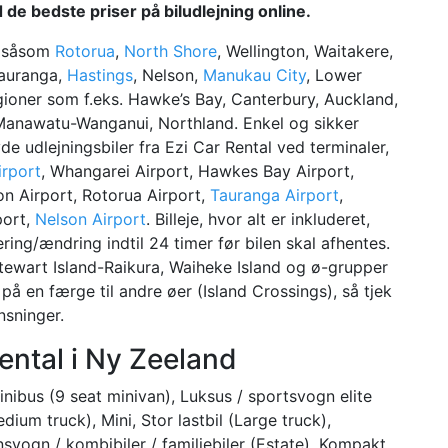
d de bedste priser på biludlejning online.
ål såsom
Rotorua
,
North Shore
, Wellington, Waitakere,
Tauranga,
Hastings
, Nelson,
Manukau City
, Lower
ioner som f.eks. Hawke’s Bay, Canterbury, Auckland,
 Manawatu-Wanganui, Northland. Enkel og sikker
de udlejningsbiler fra Ezi Car Rental ved terminaler,
irport
, Whangarei Airport, Hawkes Bay Airport,
on Airport, Rotorua Airport,
Tauranga Airport
,
port,
Nelson Airport
. Billeje, hvor alt er inkluderet,
ring/ændring indtil 24 timer før bilen skal afhentes.
 Stewart Island-Raikura, Waiheke Island og ø-grupper
på en færge til andre øer (Island Crossings), så tjek
nsninger.
ental i Ny Zeeland
ibus (9 seat minivan), Luksus / sportsvogn elite
dium truck), Mini, Stor lastbil (Large truck),
onsvogn / kombibiler / familiebiler (Estate), Kompakt