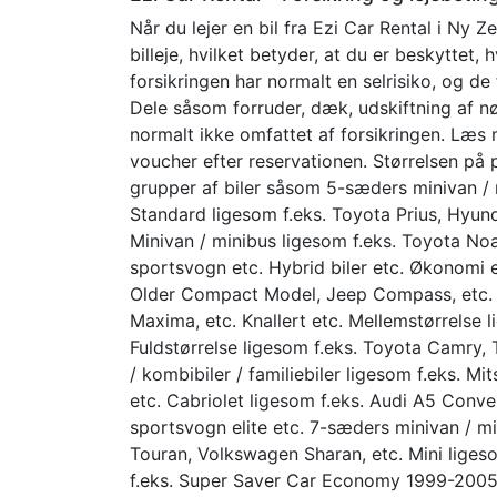
Når du lejer en bil fra Ezi Car Rental i Ny 
billeje, hvilket betyder, at du er beskyttet, 
forsikringen har normalt en selrisiko, og de 
Dele såsom forruder, dæk, udskiftning af 
normalt ikke omfattet af forsikringen. Læs
voucher efter reservationen. Størrelsen på p
grupper af biler såsom 5-sæders minivan / m
Standard ligesom f.eks. Toyota Prius, Hyun
Minivan / minibus ligesom f.eks. Toyota Noa
sportsvogn etc. Hybrid biler etc. Økonomi e
Older Compact Model, Jeep Compass, etc. 
Maxima, etc. Knallert etc. Mellemstørrelse l
Fuldstørrelse ligesom f.eks. Toyota Camry,
/ kombibiler / familiebiler ligesom f.eks. M
etc. Cabriolet ligesom f.eks. Audi A5 Conve
sportsvogn elite etc. 7-sæders minivan / m
Touran, Volkswagen Sharan, etc. Mini ligeso
f.eks. Super Saver Car Economy 1999-2005 M