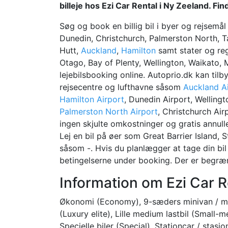
billeje hos Ezi Car Rental i Ny Zeeland. Fin
Søg og book en billig bil i byer og rejsem
Dunedin, Christchurch, Palmerston North, 
Hutt,
Auckland
,
Hamilton
samt stater og reg
Otago, Bay of Plenty, Wellington, Waikato,
lejebilsbooking online. Autoprio.dk kan tilby
rejsecentre og lufthavne såsom
Auckland A
Hamilton Airport
, Dunedin Airport, Wellingt
Palmerston North Airport
, Christchurch Air
ingen skjulte omkostninger og gratis annulle
Lej en bil på øer som Great Barrier Island,
såsom -. Hvis du planlægger at tage din bil 
betingelserne under booking. Der er begræ
Information om Ezi Car R
Økonomi (Economy), 9-sæders minivan / min
(Luxury elite), Lille medium lastbil (Small-me
Specielle biler (Special), Stationcar / stasj