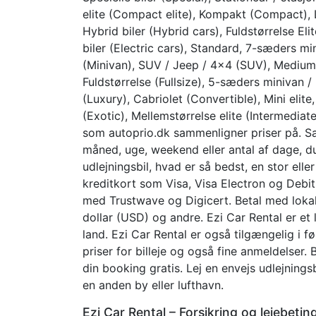
elite (Compact elite), Kompakt (Compact), 
Hybrid biler (Hybrid cars), Fuldstørrelse Elit
biler (Electric cars), Standard, 7-sæders mi
(Minivan), SUV / Jeep / 4×4 (SUV), Medium
Fuldstørrelse (Fullsize), 5-sæders minivan 
(Luxury), Cabriolet (Convertible), Mini elite
(Exotic), Mellemstørrelse elite (Intermediate
som autoprio.dk sammenligner priser på. Sam
måned, uge, weekend eller antal af dage, du
udlejningsbil, hvad er så bedst, en stor elle
kreditkort som Visa, Visa Electron og Debit
med Trustwave og Digicert. Betal med lokal 
dollar (USD) og andre. Ezi Car Rental er et li
land. Ezi Car Rental er også tilgængelig i f
priser for billeje og også fine anmeldelser
din booking gratis. Lej en envejs udlejnings
en anden by eller lufthavn.
Ezi Car Rental – Forsikring og lejebetin