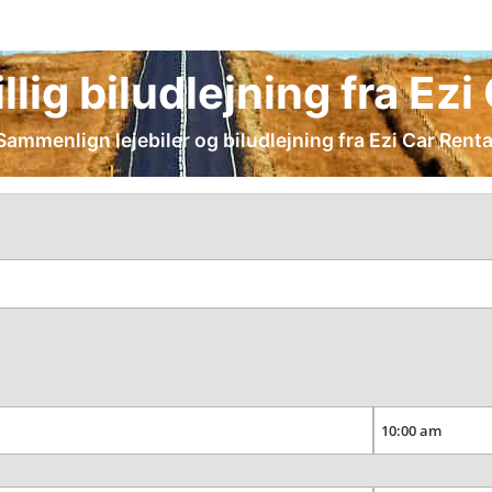
illig biludlejning fra Ez
Sammenlign lejebiler og biludlejning fra Ezi Car Renta