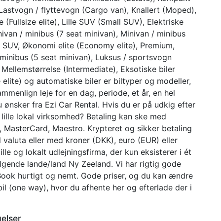
Lastvogn / flyttevogn (Cargo van), Knallert (Moped),
e (Fullsize elite), Lille SUV (Small SUV), Elektriske
nivan / minibus (7 seat minivan), Minivan / minibus
 SUV, Økonomi elite (Economy elite), Premium,
/ minibus (5 seat minivan), Luksus / sportsvogn
, Mellemstørrelse (Intermediate), Eksotiske biler
 elite) og automatiske biler er biltyper og modeller,
menlign leje for en dag, periode, et år, en hel
 ønsker fra Ezi Car Rental. Hvis du er på udkig efter
r lille lokal virksomhed? Betaling kan ske med
, MasterCard, Maestro. Krypteret og sikker betaling
valuta eller med kroner (DKK), euro (EUR) eller
lle og lokalt udlejningsfirma, der kun eksisterer i ét
ølgende lande/land Ny Zeeland. Vi har rigtig gode
. Book hurtigt og nemt. Gode priser, og du kan ændre
bil (one way), hvor du afhente her og efterlade der i
gelser