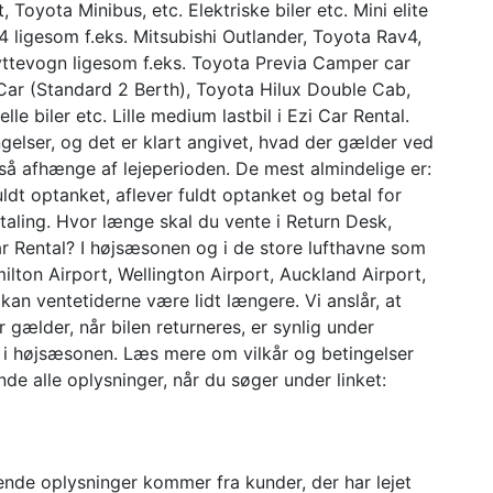
, Toyota Minibus, etc. Elektriske biler etc. Mini elite
×4 ligesom f.eks. Mitsubishi Outlander, Toyota Rav4,
flyttevogn ligesom f.eks. Toyota Previa Camper car
Car (Standard 2 Berth), Toyota Hilux Double Cab,
le biler etc. Lille medium lastbil i Ezi Car Rental.
ngelser, og det er klart angivet, hvad der gælder ved
så afhænge af lejeperioden. De mest almindelige er:
uldt optanket, aflever fuldt optanket og betal for
aling. Hvor længe skal du vente i Return Desk,
r Rental? I højsæsonen og i de store lufthavne som
ilton Airport, Wellington Airport, Auckland Airport,
kan ventetiderne være lidt længere. Vi anslår, at
er gælder, når bilen returneres, er synlig under
e i højsæsonen. Læs mere om vilkår og betingelser
nde alle oplysninger, når du søger under linket:
nde oplysninger kommer fra kunder, der har lejet