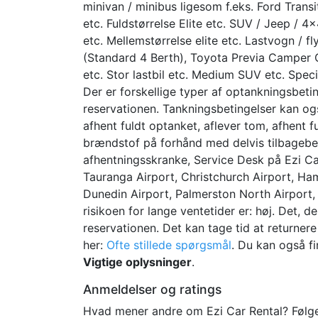
minivan / minibus ligesom f.eks. Ford Transit
etc. Fuldstørrelse Elite etc. SUV / Jeep / 4
etc. Mellemstørrelse elite etc. Lastvogn / 
(Standard 4 Berth), Toyota Previa Camper 
etc. Stor lastbil etc. Medium SUV etc. Speciel
Der er forskellige typer af optankningsbeti
reservationen. Tankningsbetingelser kan og
afhent fuldt optanket, aflever tom, afhent f
brændstof på forhånd med delvis tilbagebet
afhentningsskranke, Service Desk på Ezi Ca
Tauranga Airport, Christchurch Airport, Ham
Dunedin Airport, Palmerston North Airport, 
risikoen for lange ventetider er: høj. Det, d
reservationen. Det kan tage tid at returner
her:
Ofte stillede spørgsmål
. Du kan også fi
Vigtige oplysninger
.
Anmeldelser og ratings
Hvad mener andre om Ezi Car Rental? Følge