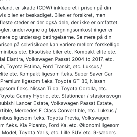
Zeeland, er skade (CDW) inkluderet i prisen på din
hvis bilen er beskadiget. Bilen er forsikret, men
fleste steder er der også dele, der ikke er omfattet.
nøgler, undervogne og bjærgningsomkostninger er
 mere og undersøg betingelserne. Se mere på din
risen på selvrisikoen kan variere mellem forskellige
inibus etc. Eksotiske biler etc. Kompakt elite etc.
dai Elantra, Volkswagen Passat 2004 to 2017, etc.
h, Toyota Estima, Ford Transit, etc. Luksus /
lite etc. Kompakt ligesom f.eks. Super Saver Car
Premium ligesom f.eks. Toyota GT-86, Nissan
igesom f.eks. Nissan Tiida, Toyota Corolla, etc.
 Toyota Camry Hybrid, etc. Stationcar / stasjonsvogn
itsubishi Lancer Estate, Volkswagen Passat Estate,
rtible, Mercedes E Class Convertible, etc. Luksus /
inibus ligesom f.eks. Toyota Previa, Volkswagen
m f.eks. Kia Picanto, Ford Ka, etc. Økonomi ligesom
odel, Toyota Yaris, etc. Lille SUV etc. 9-sæders