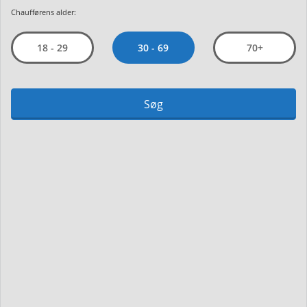
Chaufførens alder:
30 - 69
18 - 29
70+
Søg