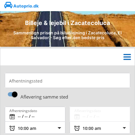
Autoprio.dk
Billeje & lejebil i Zacatecoluca
Sammenlign prisen på biludlejning i Zacatecoluca, El
Salvador - Søg efter den bedste pris
Afhentningssted
Aflevering samme sted
Afhentningsdato
Afleveringsdato