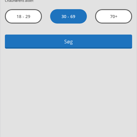
Chaufførens alder:
30 - 69
18 - 29
70+
Søg