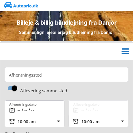
Autoprio.dk
Billeje & billig biludlejning fra Danjor
Sammenlign lejebiler og biludlejning fra Danjor
Afhentningssted
Aflevering samme sted
Afhentningsdato
Afleveringsdato