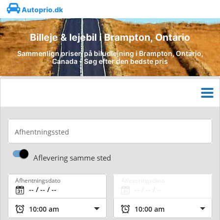
Autoprio.dk
Billeje & lejebil i Brampton, Ontario
Sammenlign prisen på biludlejning i Brampton, Ontario,
Canada - Søg efter den bedste pris
Afhentningssted
Aflevering samme sted
Afhentningsdato
Afleveringsdato