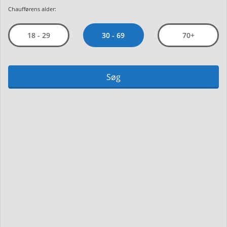
Chaufførens alder:
30 - 69
18 - 29
70+
Søg