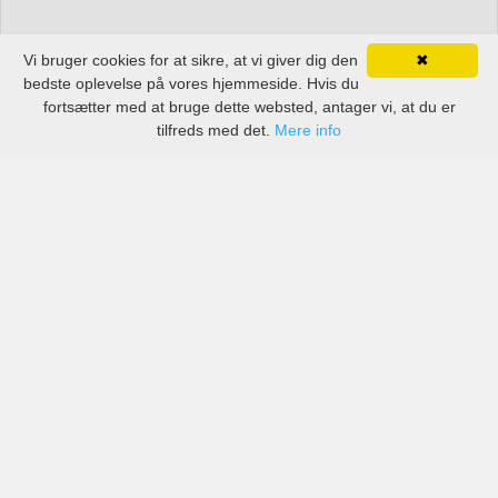
Vi bruger cookies for at sikre, at vi giver dig den
✖
bedste oplevelse på vores hjemmeside. Hvis du
fortsætter med at bruge dette websted, antager vi, at du er
tilfreds med det.
Mere info
Priser fra kendte biludlejningsfirmaer, men også små
lokale i Brampton