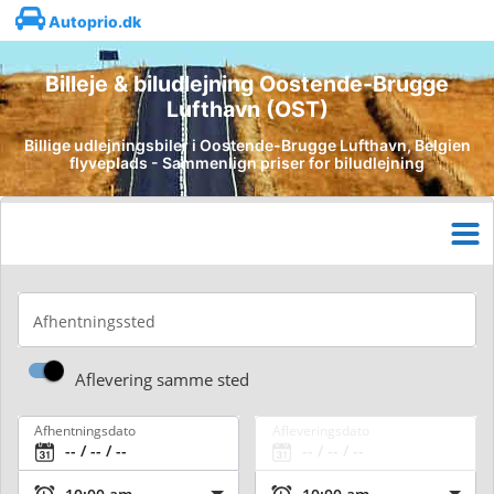
Autoprio.dk
Billeje & biludlejning Oostende-Brugge
Lufthavn (OST)
Billige udlejningsbiler i Oostende-Brugge Lufthavn, Belgien
flyveplads - Sammenlign priser for biludlejning
Afhentningssted
Aflevering samme sted
Afhentningsdato
Afleveringsdato