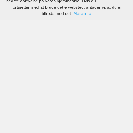
bedste oplevelse på vores hjemmeside. Hvis du
fortsætter med at bruge dette websted, antager vi, at du er
tilfreds med det.
Mere info
Priser fra kendte biludlejningsfirmaer, men også små
lokale i Oostende-Brugge Lufthavn