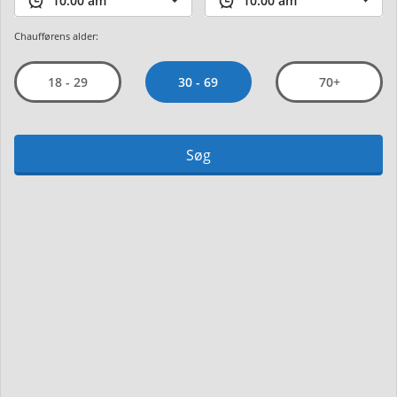
Chaufførens alder:
30 - 69
18 - 29
70+
Søg