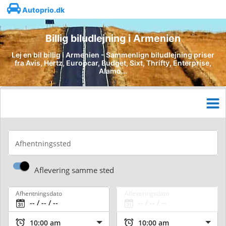
Autoprio.dk
Billig biludlejning i Armenien
Lej en bil billig i Armenien - Sammenlign biludlejning priser
fra Avis, Hertz, Europcar, Budget, Sixt, Thrifty, Enterprise,
Alamo...
Afhentningssted
Aflevering samme sted
Afhentningsdato
Afleveringsdato