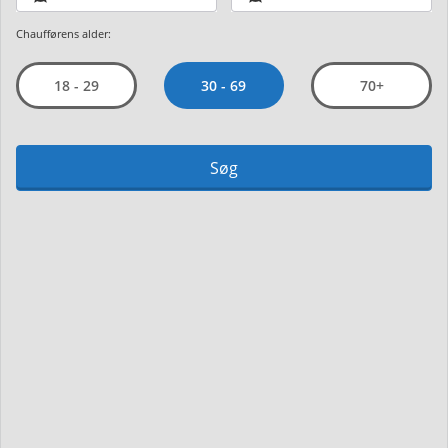
Chaufførens alder:
30 - 69
18 - 29
70+
Søg