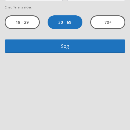
Chaufførens alder:
30 - 69
18 - 29
70+
Søg