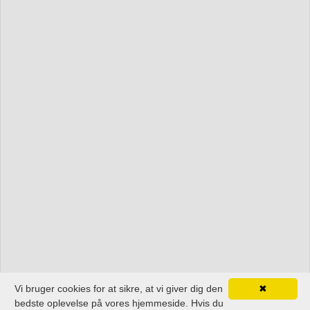
Vi bruger cookies for at sikre, at vi giver dig den
✖
bedste oplevelse på vores hjemmeside. Hvis du