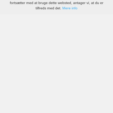
fortsætter med at bruge dette websted, antager vi, at du er
tilfreds med det.
Mere info
Priser fra kendte biludlejningsfirmaer, men også små
lokale