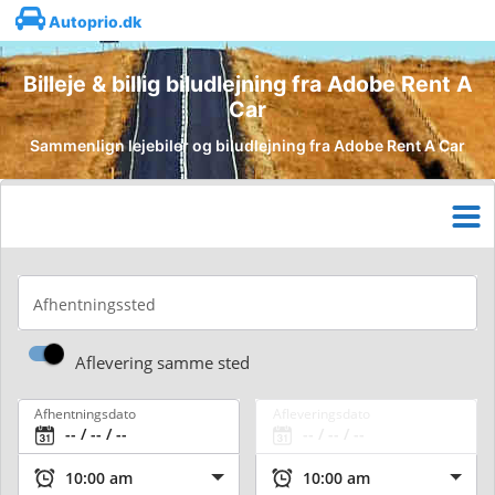
Autoprio.dk
Billeje & billig biludlejning fra Adobe Rent A
Car
Sammenlign lejebiler og biludlejning fra Adobe Rent A Car
Afhentningssted
Aflevering samme sted
Afhentningsdato
Afleveringsdato